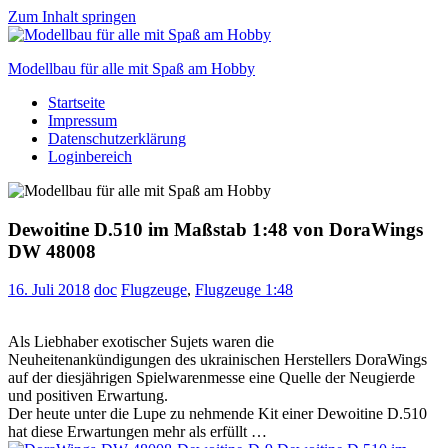
Zum Inhalt springen
Modellbau für alle mit Spaß am Hobby
Startseite
Scale
Impressum
modelling
Datenschutzerklärung
for
Loginbereich
everyone
to
enjoy
Dewoitine D.510 im Maßstab 1:48 von DoraWings
DW 48008
16. Juli 2018
doc
Flugzeuge
,
Flugzeuge 1:48
Als Liebhaber exotischer Sujets waren die
Neuheitenankündigungen des ukrainischen Herstellers DoraWings
auf der diesjährigen Spielwarenmesse eine Quelle der Neugierde
und positiven Erwartung.
Der heute unter die Lupe zu nehmende Kit einer Dewoitine D.510
hat diese Erwartungen mehr als erfüllt …