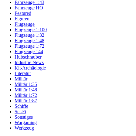
Fahrzeuge 1:43
Fahrzeuge HO
Featured
Figuren
Flugzeuge
Flugzeuge 1:100
Flugzeuge 1:32
Flugzeuge 1:48
Flugzeuge 1:72
Flugzeuge 144
Hubschrauber
Industrie News
Kit-Archäologie
Literatur
Militär
Militär 1:35
Militär 1:48
Militär 1:72
Militär 1:87
Schiffe
Sci-Fi
Sonstiges
Wargaming
Werkzeug