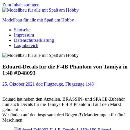
Zum Inhalt springen
Modellbau für alle mit Spaß am Hobby
Startseite
Scale
Impressum
modelling
Datenschutzerklärung
for
Loginbereich
everyone
to
enjoy
Eduard-Decals für die F-4B Phantom von Tamiya in
1:48 #D48093
25. Oktober 2021
doc
Flugzeuge
,
Flugzeuge 1:48
Eduard hat neben den Ätzteilen, BRASSIN- und SPACE-Zubehör
nun auch Decals für die Tamiya F-4 B Phantom II auf den Markt
gebracht …
Wir finden auf den insgesamt drei Bögen (!) Markierungen für fünf
Maschinen: