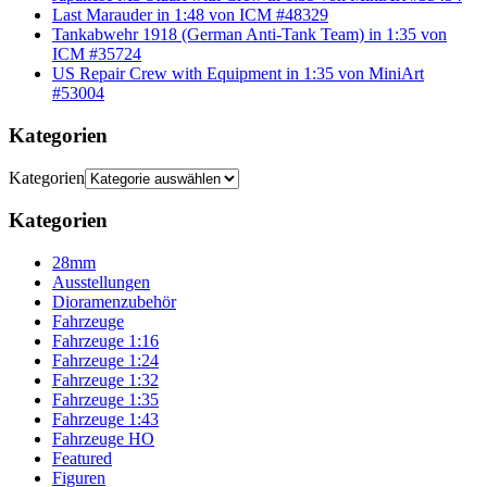
Last Marauder in 1:48 von ICM #48329
Tankabwehr 1918 (German Anti-Tank Team) in 1:35 von
ICM #35724
US Repair Crew with Equipment in 1:35 von MiniArt
#53004
Kategorien
Kategorien
Kategorien
28mm
Ausstellungen
Dioramenzubehör
Fahrzeuge
Fahrzeuge 1:16
Fahrzeuge 1:24
Fahrzeuge 1:32
Fahrzeuge 1:35
Fahrzeuge 1:43
Fahrzeuge HO
Featured
Figuren