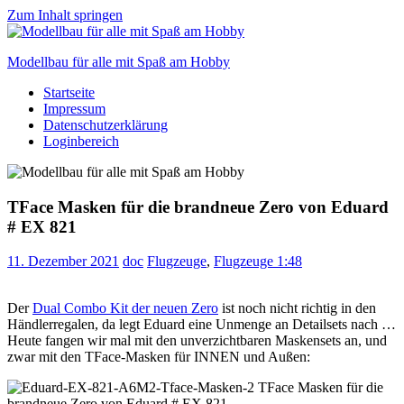
Zum Inhalt springen
Modellbau für alle mit Spaß am Hobby
Startseite
Scale
Impressum
modelling
Datenschutzerklärung
for
Loginbereich
everyone
to
enjoy
TFace Masken für die brandneue Zero von Eduard
# EX 821
11. Dezember 2021
doc
Flugzeuge
,
Flugzeuge 1:48
Der
Dual Combo Kit der neuen Zero
ist noch nicht richtig in den
Händlerregalen, da legt Eduard eine Unmenge an Detailsets nach …
Heute fangen wir mal mit den unverzichtbaren Maskensets an, und
zwar mit den TFace-Masken für INNEN und Außen: