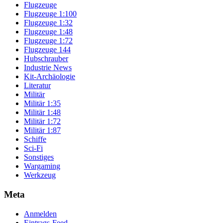
Flugzeuge
Flugzeuge 1:100
Flugzeuge 1:32
Flugzeuge 1:48
Flugzeuge 1:72
Flugzeuge 144
Hubschrauber
Industrie News
Kit-Archäologie
Literatur
Militär
Militär 1:35
Militär 1:48
Militär 1:72
Militär 1:87
Schiffe
Sci-Fi
Sonstiges
Wargaming
Werkzeug
Meta
Anmelden
Eintrags-Feed