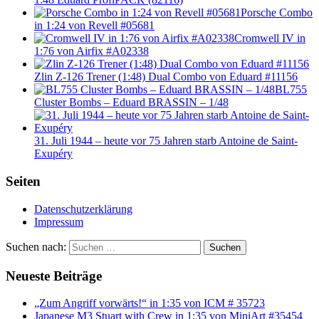
Porsche Combo
in 1:24 von Revell #05681
Cromwell IV in
1:76 von Airfix #A02338
Zlin Z-126 Trener (1:48) Dual Combo von Eduard #11156
BL755
Cluster Bombs – Eduard BRASSIN – 1/48
31. Juli 1944 – heute vor 75 Jahren starb Antoine de Saint-
Exupéry
Seiten
Datenschutzerklärung
Impressum
Suchen nach:
Suchen
Neueste Beiträge
„Zum Angriff vorwärts!“ in 1:35 von ICM # 35723
Japanese M3 Stuart with Crew in 1:35 von MiniArt #35454