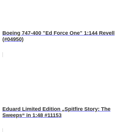
Boeing 747-400 "Ed Force One" 1:144 Revell
(#04950)
Eduard Limited Edition „Spitfire Story: The
Sweeps“ in 1:48 #11153