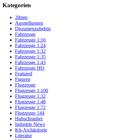
Kategorien
28mm
Ausstellungen
Dioramenzubehör
Fahrzeuge
Fahrzeuge 1:16
Fahrzeuge 1:24
Fahrzeuge 1:32
Fahrzeuge 1:35
Fahrzeuge 1:43
Fahrzeuge HO
Featured
Figuren
Flugzeuge
Flugzeuge 1:100
Flugzeuge 1:32
Flugzeuge 1:48
Flugzeuge 1:72
Flugzeuge 144
Hubschrauber
Industrie News
Kit-Archäologie
Literatur