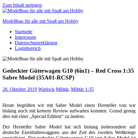
Zum Inhalt springen
Modellbau für alle mit Spaß am Hobby
Startseite
Scale
Impressum
modelling
Datenschutzerklärung
for
Loginbereich
everyone
to
enjoy
Gedeckter Güterwagen G10 (6in1) – Red Cross 1:35
Sabre Model (35A01-RCSP)
28. Oktober 2019
Warlock
Militär
,
Militär 1:35
Heute begrüßen wir mit Sabre Model einen Hersteller von wir
bislang noch mit keinem Review aufwarten konnten. Grund genug
dies mit einer „Special Edition“ zu ändern.
Der Hersteller Sabre Model hat sich bislang insbesondere auf
deutsche Eisenbahnwaggons aus der Zeit des zweiten Weltkriegs
spezialisiert. Der gedeckte Güterwaggon G10 von Sabre Model ist