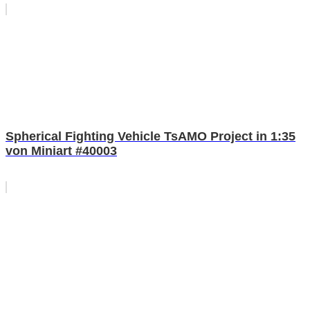
Spherical Fighting Vehicle TsAMO Project in 1:35
von Miniart #40003