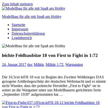
Zum Inhalt springen
Modellbau für alle mit Spaß am Hobby
Startseite
Scale
Impressum
modelling
Datenschutzerklärung
for
Loginbereich
everyone
to
enjoy
leichte Feldhaubitze 18 von First to Fight in 1:72
24. Januar 2017
doc
Militär
,
Militär 1:72
,
Wargaming
Die 10,5cm leFH 18 war zu Beginn des Zweiten Weltkrieges DAS
gezogene Artilleriegeschütz der deutschen Wehrmacht und es nimmt
nicht Wunder, dass der polnische Hersteller „First to Fight“ sie in
seiner an die Wargamer unter uns Modellbauern gerichteten Serie
„September 1939“ aufgenommen hat …