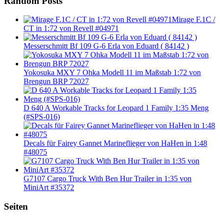
Random Posts
Mirage F.1C /
CT in 1:72 von Revell #04971
Messerschmitt Bf 109 G-6 Erla von Eduard ( 84142 )
Yokosuka MXY 7 Ohka Modell 11 im Maßstab 1:72 von
Brengun BRP 72027
D 640 A Workable Tracks for Leopard 1 Family 1:35 Meng
(#SPS-016)
Decals für Fairey Gannet Marineflieger von HaHen in 1:48
#48075
G7107 Cargo Truck With Ben Hur Trailer in 1:35 von
MiniArt #35372
Seiten