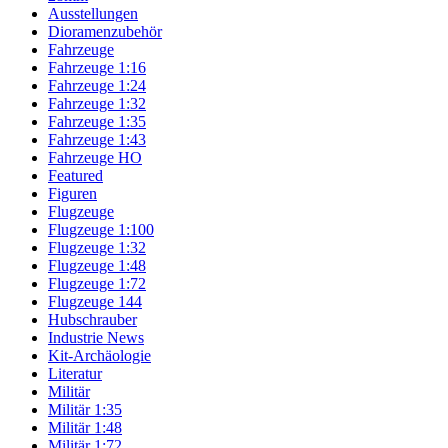
Ausstellungen
Dioramenzubehör
Fahrzeuge
Fahrzeuge 1:16
Fahrzeuge 1:24
Fahrzeuge 1:32
Fahrzeuge 1:35
Fahrzeuge 1:43
Fahrzeuge HO
Featured
Figuren
Flugzeuge
Flugzeuge 1:100
Flugzeuge 1:32
Flugzeuge 1:48
Flugzeuge 1:72
Flugzeuge 144
Hubschrauber
Industrie News
Kit-Archäologie
Literatur
Militär
Militär 1:35
Militär 1:48
Militär 1:72