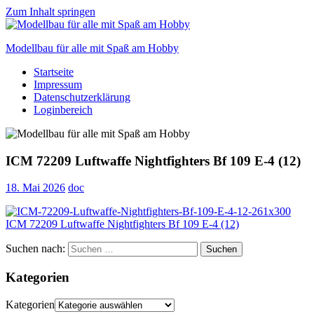
Zum Inhalt springen
Modellbau für alle mit Spaß am Hobby
Startseite
Scale
Impressum
modelling
Datenschutzerklärung
for
Loginbereich
everyone
to
enjoy
ICM 72209 Luftwaffe Nightfighters Bf 109 E-4 (12)
18. Mai 2026
doc
Suchen nach:
Suchen
Kategorien
Kategorien