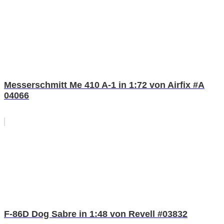
Messerschmitt Me 410 A-1 in 1:72 von Airfix #A
04066
F-86D Dog Sabre in 1:48 von Revell #03832