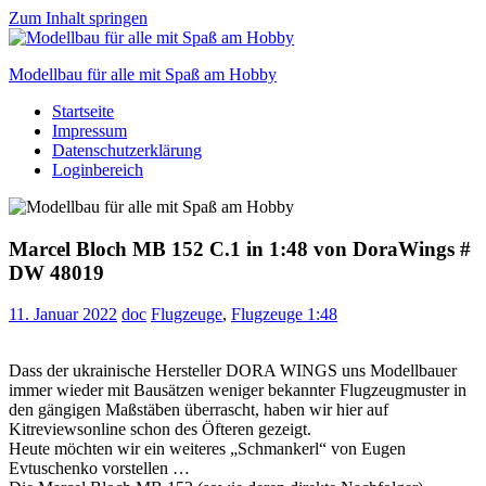
Zum Inhalt springen
Modellbau für alle mit Spaß am Hobby
Startseite
Scale
Impressum
modelling
Datenschutzerklärung
for
Loginbereich
everyone
to
enjoy
Marcel Bloch MB 152 C.1 in 1:48 von DoraWings #
DW 48019
11. Januar 2022
doc
Flugzeuge
,
Flugzeuge 1:48
Dass der ukrainische Hersteller DORA WINGS uns Modellbauer
immer wieder mit Bausätzen weniger bekannter Flugzeugmuster in
den gängigen Maßstäben überrascht, haben wir hier auf
Kitreviewsonline schon des Öfteren gezeigt.
Heute möchten wir ein weiteres „Schmankerl“ von Eugen
Evtuschenko vorstellen …