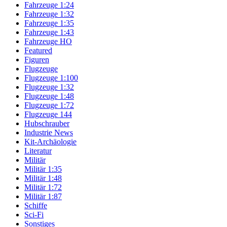
Fahrzeuge 1:24
Fahrzeuge 1:32
Fahrzeuge 1:35
Fahrzeuge 1:43
Fahrzeuge HO
Featured
Figuren
Flugzeuge
Flugzeuge 1:100
Flugzeuge 1:32
Flugzeuge 1:48
Flugzeuge 1:72
Flugzeuge 144
Hubschrauber
Industrie News
Kit-Archäologie
Literatur
Militär
Militär 1:35
Militär 1:48
Militär 1:72
Militär 1:87
Schiffe
Sci-Fi
Sonstiges