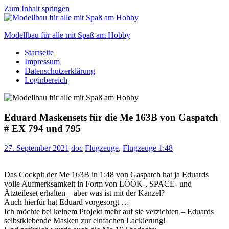
Zum Inhalt springen
Modellbau für alle mit Spaß am Hobby
Startseite
Scale
Impressum
modelling
Datenschutzerklärung
for
Loginbereich
everyone
to
enjoy
Eduard Maskensets für die Me 163B von Gaspatch
# EX 794 und 795
27. September 2021
doc
Flugzeuge
,
Flugzeuge 1:48
Das Cockpit der Me 163B in 1:48 von Gaspatch hat ja Eduards
volle Aufmerksamkeit in Form von LÖÖK-, SPACE- und
Ätzteileset erhalten – aber was ist mit der Kanzel?
Auch hierfür hat Eduard vorgesorgt …
Ich möchte bei keinem Projekt mehr auf sie verzichten – Eduards
selbstklebende Masken zur einfachen Lackierung!