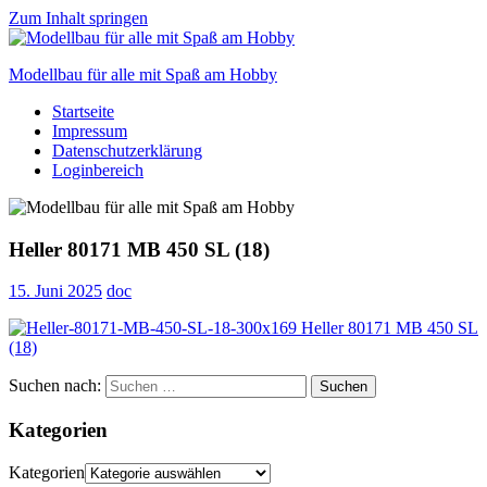
Zum Inhalt springen
Modellbau für alle mit Spaß am Hobby
Startseite
Scale
Impressum
modelling
Datenschutzerklärung
for
Loginbereich
everyone
to
enjoy
Heller 80171 MB 450 SL (18)
15. Juni 2025
doc
Suchen nach:
Suchen
Kategorien
Kategorien