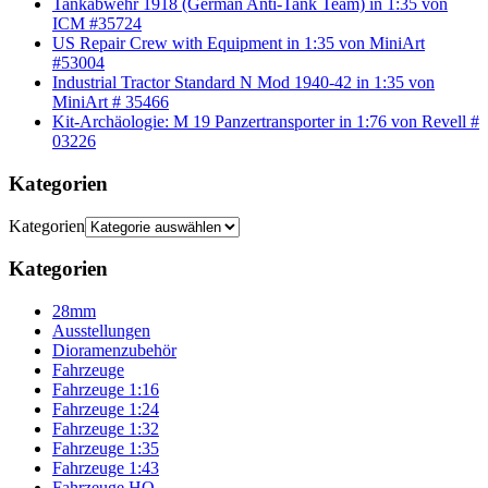
Tankabwehr 1918 (German Anti-Tank Team) in 1:35 von
ICM #35724
US Repair Crew with Equipment in 1:35 von MiniArt
#53004
Industrial Tractor Standard N Mod 1940-42 in 1:35 von
MiniArt # 35466
Kit-Archäologie: M 19 Panzertransporter in 1:76 von Revell #
03226
Kategorien
Kategorien
Kategorien
28mm
Ausstellungen
Dioramenzubehör
Fahrzeuge
Fahrzeuge 1:16
Fahrzeuge 1:24
Fahrzeuge 1:32
Fahrzeuge 1:35
Fahrzeuge 1:43
Fahrzeuge HO