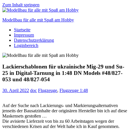
Zum Inhalt springen
Modellbau für alle mit Spaß am Hobby
Startseite
Scale
Impressum
modelling
Datenschutzerklärung
for
Loginbereich
everyone
to
enjoy
Lackierschablonen für ukrainische Mig-29 und Su-
25 in Digital-Tarnung in 1:48 DN Models #48/827-
053 und 48/827-054
30. April 2022
doc
Flugzeuge
,
Flugzeuge 1:48
Auf der Suche nach Lackierungs- und Markierungsalternativen
jenseits der Bausatzinhalte der originären Hersteller bin ich auf diese
Maskensets gestoßen …
Die avisierte Lieferzeit von bis zu 60 Arbeitstagen wegen der
verschiedenen Krisen auf der Welt habe ich in Kauf genommen.