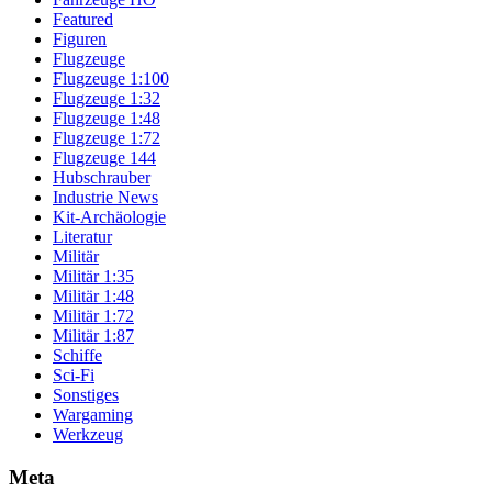
Featured
Figuren
Flugzeuge
Flugzeuge 1:100
Flugzeuge 1:32
Flugzeuge 1:48
Flugzeuge 1:72
Flugzeuge 144
Hubschrauber
Industrie News
Kit-Archäologie
Literatur
Militär
Militär 1:35
Militär 1:48
Militär 1:72
Militär 1:87
Schiffe
Sci-Fi
Sonstiges
Wargaming
Werkzeug
Meta