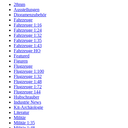
28mm
Ausstellungen
Dioramenzubehör
Fahrzeuge
Fahrzeuge 1:16
Fahrzeuge 1:24
Fahrzeuge 1:32
Fahrzeuge 1:35
Fahrzeuge 1:43
Fahrzeuge HO
Featured
Figuren
Flugzeuge
Flugzeuge 1:100
Flugzeuge 1:32
Flugzeuge 1:48
Flugzeuge 1:72
Flugzeuge 144
Hubschrauber
Industrie News
Kit-Archäologie
Literatur
Militär
Militär 1:35
Militär 1:48