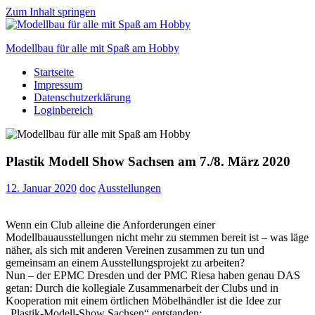
Zum Inhalt springen
Modellbau für alle mit Spaß am Hobby
Startseite
Scale
Impressum
modelling
Datenschutzerklärung
for
Loginbereich
everyone
to
enjoy
Plastik Modell Show Sachsen am 7./8. März 2020
12. Januar 2020
doc
Ausstellungen
Wenn ein Club alleine die Anforderungen einer
Modellbauausstellungen nicht mehr zu stemmen bereit ist – was läge
näher, als sich mit anderen Vereinen zusammen zu tun und
gemeinsam an einem Ausstellungsprojekt zu arbeiten?
Nun – der EPMC Dresden und der PMC Riesa haben genau DAS
getan: Durch die kollegiale Zusammenarbeit der Clubs und in
Kooperation mit einem örtlichen Möbelhändler ist die Idee zur
„Plastik-Modell-Show Sachsen“ entstanden: