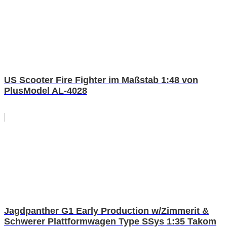
US Scooter Fire Fighter im Maßstab 1:48 von
PlusModel AL-4028
Jagdpanther G1 Early Production w/Zimmerit &
Schwerer Plattformwagen Type SSys 1:35 Takom