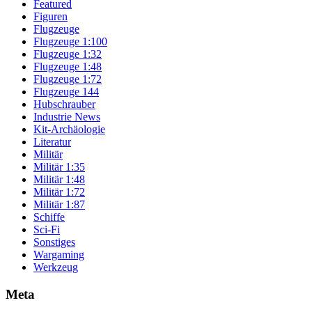
Featured
Figuren
Flugzeuge
Flugzeuge 1:100
Flugzeuge 1:32
Flugzeuge 1:48
Flugzeuge 1:72
Flugzeuge 144
Hubschrauber
Industrie News
Kit-Archäologie
Literatur
Militär
Militär 1:35
Militär 1:48
Militär 1:72
Militär 1:87
Schiffe
Sci-Fi
Sonstiges
Wargaming
Werkzeug
Meta