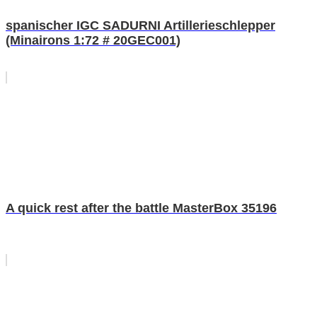
spanischer IGC SADURNI Artillerieschlepper
(Minairons 1:72 # 20GEC001)
A quick rest after the battle MasterBox 35196