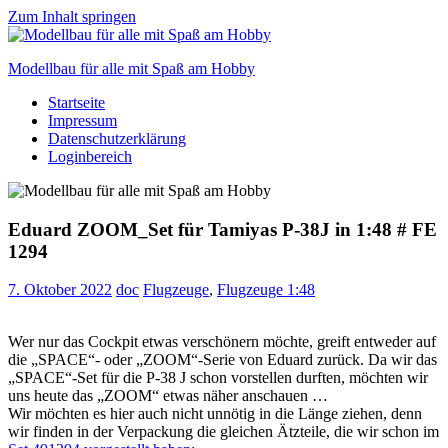
Zum Inhalt springen
Modellbau für alle mit Spaß am Hobby
Startseite
Scale
Impressum
modelling
Datenschutzerklärung
for
Loginbereich
everyone
to
enjoy
Eduard ZOOM_Set für Tamiyas P-38J in 1:48 # FE
1294
7. Oktober 2022
doc
Flugzeuge
,
Flugzeuge 1:48
Wer nur das Cockpit etwas verschönern möchte, greift entweder auf
die „SPACE“- oder „ZOOM“-Serie von Eduard zurück. Da wir das
„SPACE“-Set für die P-38 J schon vorstellen durften, möchten wir
uns heute das „ZOOM“ etwas näher anschauen …
Wir möchten es hier auch nicht unnötig in die Länge ziehen, denn
wir finden in der Verpackung die gleichen Ätzteile, die wir schon im