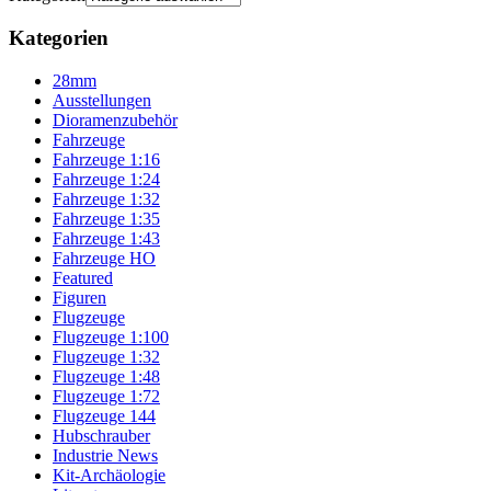
Kategorien
28mm
Ausstellungen
Dioramenzubehör
Fahrzeuge
Fahrzeuge 1:16
Fahrzeuge 1:24
Fahrzeuge 1:32
Fahrzeuge 1:35
Fahrzeuge 1:43
Fahrzeuge HO
Featured
Figuren
Flugzeuge
Flugzeuge 1:100
Flugzeuge 1:32
Flugzeuge 1:48
Flugzeuge 1:72
Flugzeuge 144
Hubschrauber
Industrie News
Kit-Archäologie