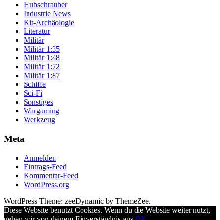
Hubschrauber
Industrie News
Kit-Archäologie
Literatur
Militär
Militär 1:35
Militär 1:48
Militär 1:72
Militär 1:87
Schiffe
Sci-Fi
Sonstiges
Wargaming
Werkzeug
Meta
Anmelden
Eintrags-Feed
Kommentar-Feed
WordPress.org
WordPress Theme: zeeDynamic by ThemeZee.
Diese Website benutzt Cookies. Wenn du die Website weiter nutzt,
gehen wir von deinem Einverständnis aus.
OK