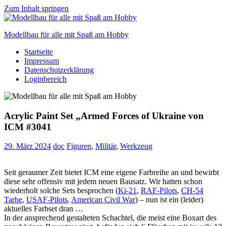
Zum Inhalt springen
Modellbau für alle mit Spaß am Hobby
Startseite
Scale
Impressum
modelling
Datenschutzerklärung
for
Loginbereich
everyone
to
enjoy
Acrylic Paint Set „Armed Forces of Ukraine von
ICM #3041
29. März 2024
doc
Figuren
,
Militär
,
Werkzeug
Seit geraumer Zeit bietet ICM eine eigene Farbreihe an und bewirbt
diese sehr offensiv mit jedem neuen Bausatz. Wir hatten schon
wiederholt solche Sets besprochen (
Ki-21
,
RAF-Pilots
,
CH-54
Tarhe
,
USAF-Pilots
,
American Civil War
) – nun ist ein (leider)
aktuelles Farbset dran …
In der ansprechend gestalteten Schachtel, die meist eine Boxart des