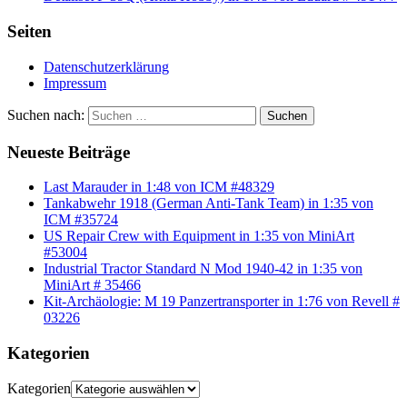
Seiten
Datenschutzerklärung
Impressum
Suchen nach:
Suchen
Neueste Beiträge
Last Marauder in 1:48 von ICM #48329
Tankabwehr 1918 (German Anti-Tank Team) in 1:35 von
ICM #35724
US Repair Crew with Equipment in 1:35 von MiniArt
#53004
Industrial Tractor Standard N Mod 1940-42 in 1:35 von
MiniArt # 35466
Kit-Archäologie: M 19 Panzertransporter in 1:76 von Revell #
03226
Kategorien
Kategorien