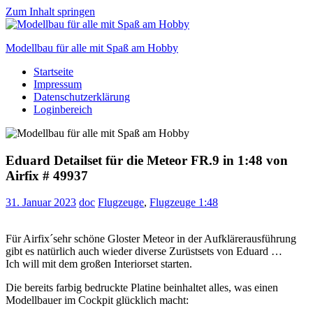
Zum Inhalt springen
Modellbau für alle mit Spaß am Hobby
Startseite
Scale
Impressum
modelling
Datenschutzerklärung
for
Loginbereich
everyone
to
enjoy
Eduard Detailset für die Meteor FR.9 in 1:48 von
Airfix # 49937
31. Januar 2023
doc
Flugzeuge
,
Flugzeuge 1:48
Für Airfix´sehr schöne Gloster Meteor in der Aufklärerausführung
gibt es natürlich auch wieder diverse Zurüstsets von Eduard …
Ich will mit dem großen Interiorset starten.
Die bereits farbig bedruckte Platine beinhaltet alles, was einen
Modellbauer im Cockpit glücklich macht: