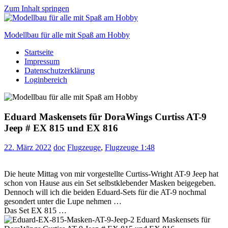
Zum Inhalt springen
Modellbau für alle mit Spaß am Hobby
Startseite
Scale
Impressum
modelling
Datenschutzerklärung
for
Loginbereich
everyone
to
enjoy
Eduard Maskensets für DoraWings Curtiss AT-9
Jeep # EX 815 und EX 816
22. März 2022
doc
Flugzeuge
,
Flugzeuge 1:48
Die heute Mittag von mir vorgestellte Curtiss-Wright AT-9 Jeep hat
schon von Hause aus ein Set selbstklebender Masken beigegeben.
Dennoch will ich die beiden Eduard-Sets für die AT-9 nochmal
gesondert unter die Lupe nehmen …
Das Set EX 815 …