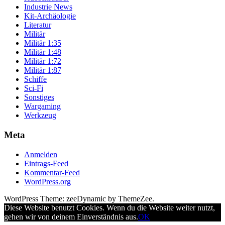
Industrie News
Kit-Archäologie
Literatur
Militär
Militär 1:35
Militär 1:48
Militär 1:72
Militär 1:87
Schiffe
Sci-Fi
Sonstiges
Wargaming
Werkzeug
Meta
Anmelden
Eintrags-Feed
Kommentar-Feed
WordPress.org
WordPress Theme: zeeDynamic by ThemeZee.
Diese Website benutzt Cookies. Wenn du die Website weiter nutzt,
gehen wir von deinem Einverständnis aus.
OK