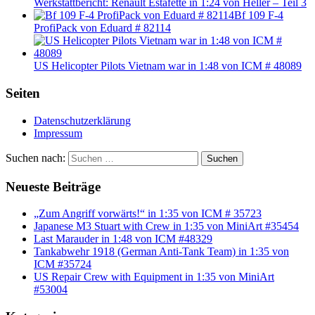
Werkstattbericht: Renault Estafette in 1:24 von Heller – Teil 3
Bf 109 F-4
ProfiPack von Eduard # 82114
US Helicopter Pilots Vietnam war in 1:48 von ICM # 48089
Seiten
Datenschutzerklärung
Impressum
Suchen nach:
Suchen
Neueste Beiträge
„Zum Angriff vorwärts!“ in 1:35 von ICM # 35723
Japanese M3 Stuart with Crew in 1:35 von MiniArt #35454
Last Marauder in 1:48 von ICM #48329
Tankabwehr 1918 (German Anti-Tank Team) in 1:35 von
ICM #35724
US Repair Crew with Equipment in 1:35 von MiniArt
#53004