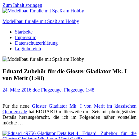
Zum Inhalt springen
Modellbau für alle mit Spaß am Hobby
Startseite
Scale
Impressum
modelling
Datenschutzerklärung
for
Loginbereich
everyone
to
enjoy
Eduard Zubehör für die Gloster Gladiator Mk. I
von Merit (1:48)
24. März 2016
doc
Flugzeuge
,
Flugzeuge 1:48
Für die neue
Gloster Gladiator Mk. I von Merit im klassischen
Quarterscale
hat EDUARD mittlerweile drei Sets mit photogeätzten
Details herausgebracht, die ich im Folgenden näher vorstellen
möchte …