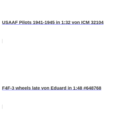
USAAF Pilots 1941-1945 in 1:32 von ICM 32104
F4F-3 wheels late von Eduard in 1:48 #648768