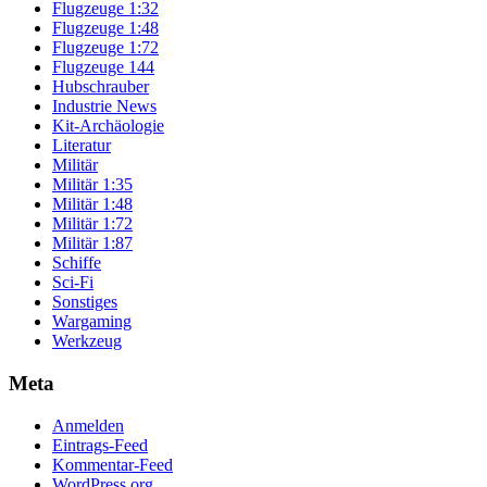
Flugzeuge 1:32
Flugzeuge 1:48
Flugzeuge 1:72
Flugzeuge 144
Hubschrauber
Industrie News
Kit-Archäologie
Literatur
Militär
Militär 1:35
Militär 1:48
Militär 1:72
Militär 1:87
Schiffe
Sci-Fi
Sonstiges
Wargaming
Werkzeug
Meta
Anmelden
Eintrags-Feed
Kommentar-Feed
WordPress.org