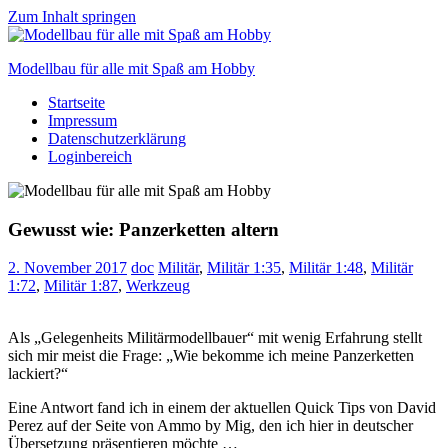
Zum Inhalt springen
Modellbau für alle mit Spaß am Hobby
Startseite
Scale
Impressum
modelling
Datenschutzerklärung
for
Loginbereich
everyone
to
enjoy
Gewusst wie: Panzerketten altern
2. November 2017
doc
Militär
,
Militär 1:35
,
Militär 1:48
,
Militär
1:72
,
Militär 1:87
,
Werkzeug
Als „Gelegenheits Militärmodellbauer“ mit wenig Erfahrung stellt
sich mir meist die Frage: „Wie bekomme ich meine Panzerketten
lackiert?“
Eine Antwort fand ich in einem der aktuellen Quick Tips von David
Perez auf der Seite von Ammo by Mig, den ich hier in deutscher
Übersetzung präsentieren möchte …