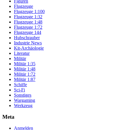
Figuren
Flugzeuge
Flugzeuge 1:100
Flugzeuge 1:32
Flugzeuge 1:48
Flugzeuge 1:72
Flugzeuge 144
Hubschrauber
Industrie News
Kit-Archäologie
Literatur
Militär
Militär 1:35
Militär 1:48
Militär 1:72
Militär 1:87
Schiffe
Sci-Fi
Sonstiges
Wargaming
Werkzeug
Meta
Anmelden