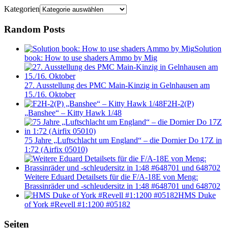
Kategorien
Random Posts
Solution
book: How to use shaders Ammo by Mig
27. Ausstellung des PMC Main-Kinzig in Gelnhausen am
15./16. Oktober
F2H-2(P)
„Banshee“ – Kitty Hawk 1/48
75 Jahre „Luftschlacht um England“ – die Dornier Do 17Z in
1:72 (Airfix 05010)
Weitere Eduard Detailsets für die F/A-18E von Meng:
Brassinräder und -schleudersitz in 1:48 #648701 und 648702
HMS Duke
of York #Revell #1:1200 #05182
Seiten