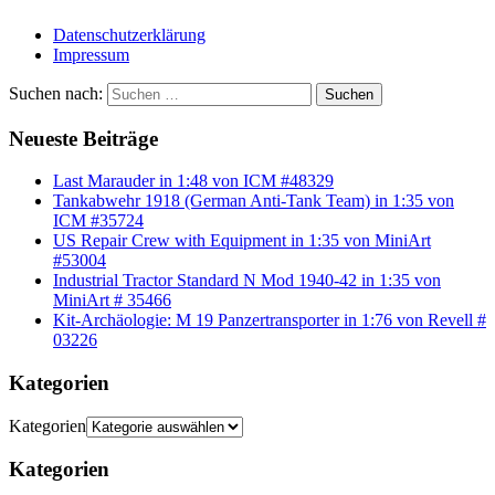
Datenschutzerklärung
Impressum
Suchen nach:
Suchen
Neueste Beiträge
Last Marauder in 1:48 von ICM #48329
Tankabwehr 1918 (German Anti-Tank Team) in 1:35 von
ICM #35724
US Repair Crew with Equipment in 1:35 von MiniArt
#53004
Industrial Tractor Standard N Mod 1940-42 in 1:35 von
MiniArt # 35466
Kit-Archäologie: M 19 Panzertransporter in 1:76 von Revell #
03226
Kategorien
Kategorien
Kategorien