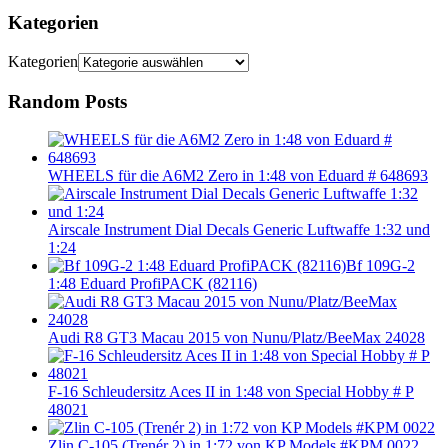
Kategorien
Kategorien
Random Posts
WHEELS für die A6M2 Zero in 1:48 von Eduard # 648693
Airscale Instrument Dial Decals Generic Luftwaffe 1:32 und
1:24
Bf 109G-2
1:48 Eduard ProfiPACK (82116)
Audi R8 GT3 Macau 2015 von Nunu/Platz/BeeMax 24028
F-16 Schleudersitz Aces II in 1:48 von Special Hobby # P
48021
Zlin C-105 (Trenér 2) in 1:72 von KP Models #KPM 0022