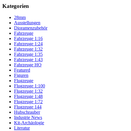
Kategorien
28mm
Ausstellungen
Dioramenzubehör
Fahrzeuge
Fahrzeuge 1:16
Fahrzeuge 1:24
Fahrzeuge 1:32
Fahrzeuge 1:35
Fahrzeuge 1:43
Fahrzeuge HO
Featured
Figuren
Flugzeuge
Flugzeuge 1:100
Flugzeuge 1:32
Flugzeuge 1:48
Flugzeuge 1:72
Flugzeuge 144
Hubschrauber
Industrie News
Kit-Archäologie
Literatur