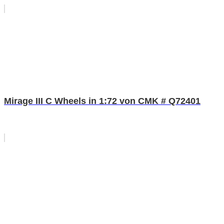
Mirage III C Wheels in 1:72 von CMK # Q72401