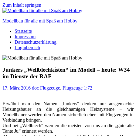
Zum Inhalt springen
Modellbau für alle mit Spaß am Hobby
Startseite
Scale
Impressum
modelling
Datenschutzerklärung
for
Loginbereich
everyone
to
enjoy
Junkers „Wellblechkisten“ im Modell – heute: W34
im Dienste der RAF
17. März 2016
doc
Flugzeuge
,
Flugzeuge 1:72
Erwähnt man den Namen „Junkers“ denken nur ausgemachte
Heizungsbauer an die gleichnamigen Heizsysteme – wir
Modellbauer werden den Namen sicherlich eher mit Flugzeugen in
Verbindung bringen.
Und bei „Wellblech“ werden die meisten von uns an die „gute alte
Tante Ju“ erinnert werden.