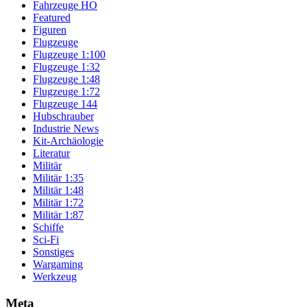
Fahrzeuge HO
Featured
Figuren
Flugzeuge
Flugzeuge 1:100
Flugzeuge 1:32
Flugzeuge 1:48
Flugzeuge 1:72
Flugzeuge 144
Hubschrauber
Industrie News
Kit-Archäologie
Literatur
Militär
Militär 1:35
Militär 1:48
Militär 1:72
Militär 1:87
Schiffe
Sci-Fi
Sonstiges
Wargaming
Werkzeug
Meta