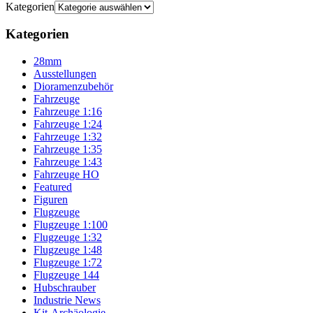
Kategorien
Kategorien
28mm
Ausstellungen
Dioramenzubehör
Fahrzeuge
Fahrzeuge 1:16
Fahrzeuge 1:24
Fahrzeuge 1:32
Fahrzeuge 1:35
Fahrzeuge 1:43
Fahrzeuge HO
Featured
Figuren
Flugzeuge
Flugzeuge 1:100
Flugzeuge 1:32
Flugzeuge 1:48
Flugzeuge 1:72
Flugzeuge 144
Hubschrauber
Industrie News
Kit-Archäologie