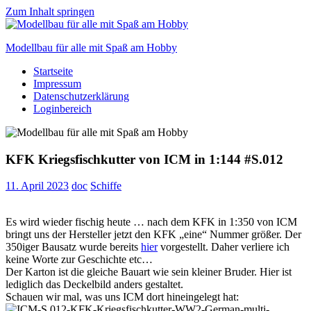
Zum Inhalt springen
Modellbau für alle mit Spaß am Hobby
Startseite
Scale
Impressum
modelling
Datenschutzerklärung
for
Loginbereich
everyone
to
enjoy
KFK Kriegsfischkutter von ICM in 1:144 #S.012
11. April 2023
doc
Schiffe
Es wird wieder fischig heute … nach dem KFK in 1:350 von ICM
bringt uns der Hersteller jetzt den KFK „eine“ Nummer größer. Der
350iger Bausatz wurde bereits
hier
vorgestellt. Daher verliere ich
keine Worte zur Geschichte etc…
Der Karton ist die gleiche Bauart wie sein kleiner Bruder. Hier ist
lediglich das Deckelbild anders gestaltet.
Schauen wir mal, was uns ICM dort hineingelegt hat: