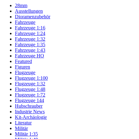
28mm
Ausstellungen
Dioramenzubehör
Fahrzeuge
Fahrzeuge 1:16
Fahrzeuge 1:24
Fahrzeuge 1:32
Fahrzeuge 1:35
Fahrzeuge 1:43
Fahrzeuge HO
Featured
Figuren
Flugzeuge
Flugzeuge 1:100
Flugzeuge 1:32
Flugzeuge 1:48
Flugzeuge 1:72
Flugzeuge 144
Hubschrauber
Industrie News
Kit-Archäologie
Literatur
Militär
Militär 1:35