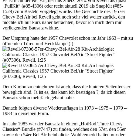
Es ist nicht der Bel Air, der uns zuletzt 2014 von Revell als quasi
„FullKit“ (#85-4306) oder recht aktuell 2019 als SnapKit (#85-
1529) zum Basteln vorgelegt wurde. Die Geschichte des 1957er
Chevy Bel Air bei Revell geht noch sehr viel weiter zurück, den
möchte ich nur kurz näher betrachten, bevor ich mich dem mir
vorliegenden Bausatz widme.
Der Ursprung hatte der 1957 Chevrolet schon im Jahr 1963 – mit zu
öffnenden Türen und Heckklappe (!)
Dem Karton zu entnehmen ist auch, dass die hinteren Seitenfenster
beweglich sind. Ja ist es, das kann ich bestätigen ?, da ich diesen
Bausatz schon mehrfach gebaut habe.
Danach folgten diverse Wiederauflagen in 1973 – 1975 – 1979 –
1983 in derselben Form.
Im Jahr 1985 war der Bausatz in einem „HotRod Three Chevy
Classics“-Bundle (#7447) zu finden, welches den 57er, den 55er
sowie den 54er Bel Air beinhaltete. Wohlgemerkt hatten nur der