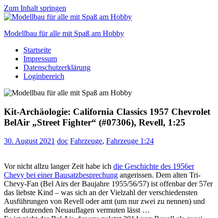
Zum Inhalt springen
Modellbau für alle mit Spaß am Hobby
Startseite
Scale
Impressum
modelling
Datenschutzerklärung
for
Loginbereich
everyone
to
enjoy
Kit-Archäologie: California Classics 1957 Chevrolet
BelAir „Street Fighter“ (#07306), Revell, 1:25
30. August 2021
doc
Fahrzeuge
,
Fahrzeuge 1:24
Vor nicht allzu langer Zeit habe ich
die Geschichte des 1956er
Chevy bei einer Bausatzbesprechung
angerissen. Dem alten Tri-
Chevy-Fan (Bel Airs der Baujahre 1955/56/57) ist offenbar der 57er
das liebste Kind – was sich an der Vielzahl der verschiedensten
Ausführungen von Revell oder amt (um nur zwei zu nennen) und
derer dutzenden Neuauflagen vermuten lässt …