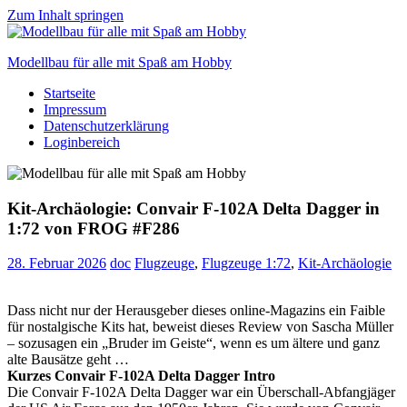
Zum Inhalt springen
Modellbau für alle mit Spaß am Hobby
Startseite
Scale
Impressum
modelling
Datenschutzerklärung
for
Loginbereich
everyone
to
enjoy
Kit-Archäologie: Convair F-102A Delta Dagger in
1:72 von FROG #F286
28. Februar 2026
doc
Flugzeuge
,
Flugzeuge 1:72
,
Kit-Archäologie
Dass nicht nur der Herausgeber dieses online-Magazins ein Faible
für nostalgische Kits hat, beweist dieses Review von Sascha Müller
– sozusagen ein „Bruder im Geiste“, wenn es um ältere und ganz
alte Bausätze geht …
Kurzes Convair F-102A Delta Dagger Intro
Die Convair F-102A Delta Dagger war ein Überschall-Abfangjäger