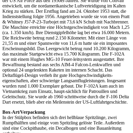
der US Air Force aus den 1950er-Jahren. Sie wurde von Convair
entwickelt, um die nordamerikanische Luftverteidigung im Kalten
Krieg zu stärken. Der Erstflug fand am 24. Oktober 1953 statt, die
Indienststellung folgte 1956. Angetrieben wurde sie von einem Pratt
& Whitney J57-P-23-Turbojet mit 73,6 kN Schub mit Nachbrenner.
Die Maschine erreichte eine Höchstgeschwindigkeit von Mach 1,25
(ca. 1.350 km/h). Ihre Dienstgipfelhöhe lag bei etwa 16.000 Metern.
Die Reichweite betrug rund 2.150 Kilometer. Mit einer Länge von
21,55 m und einer Spannweite von 11,6 m hatte sie ein imposantes
Erscheinungsbild. Das Leergewicht betrug rund 10.200 Kilogramm,
das maximale Startgewicht etwa 15.700 Kilogramm. Die F-102A
war mit einem Hughes MG-10 Feuer-leitsystem ausgestattet. Ihre
Bewaffnung bestand aus sechs AIM-4 Falcon-Lenkwaffen und
optional 24 ungelenkten Raketen im internen Schacht. Das
Deltaflügel-Design verlieh ihr gute Hochgeschwindigkeits-
eigenschaften, aber schwierige Langsamflugleistungen. Insgesamt
wurden rund 1.000 Exemplare gebaut. Die F-102A kam auch im
Vietnamkrieg zum Einsatz, haupt-sächlich für Patrouillen und
Geleitschutz. Sie wurde ab 1960 schrittweise durch die F-106 Delta
Dart ersetzt, blieb aber ein Meilenstein der US-Luftfahrtgeschichte.
Box-Art/Verpackung
In der Stülpbox befinden sich drei hellblaue Spritzlinge, zwei
Rumpfhälften und einige vom Spritzling gelöste Teile. Außerdem
sind eine Cockpithaube, ein Decalbogen und eine Bauanleitung