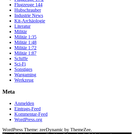
Flugzeuge 144
Hubschrauber
Industrie News
Kit-Archäologie
Literatur
Militär
Militär 1:35
Militär 1:48
Militär 1:72
Militär 1:87
Schiffe
Sci-Fi
Sonstiges
Wargaming
Werkzeug
Meta
Anmelden
Eintrags-Feed
Kommentar-Feed
WordPress.org
WordPress Theme: zeeDynamic by ThemeZee.