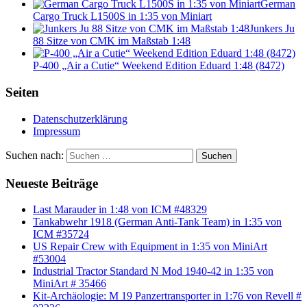
German
Cargo Truck L1500S in 1:35 von Miniart
Junkers Ju
88 Sitze von CMK im Maßstab 1:48
P-400 „Air a Cutie“ Weekend Edition Eduard 1:48 (8472)
Seiten
Datenschutzerklärung
Impressum
Suchen nach:
Suchen
Neueste Beiträge
Last Marauder in 1:48 von ICM #48329
Tankabwehr 1918 (German Anti-Tank Team) in 1:35 von
ICM #35724
US Repair Crew with Equipment in 1:35 von MiniArt
#53004
Industrial Tractor Standard N Mod 1940-42 in 1:35 von
MiniArt # 35466
Kit-Archäologie: M 19 Panzertransporter in 1:76 von Revell #