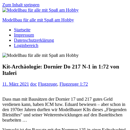
Zum Inhalt springen
Modellbau für alle mit Spaß am Hobby
Startseite
Scale
Impressum
modelling
Datenschutzerklärung
for
Loginbereich
everyone
to
enjoy
Kit-Archäologie: Dornier Do 217 N-1 in 1:72 von
Italeri
11. März 2021
doc
Flugzeuge
,
Flugzeuge 1:72
Dass man mit Bausätzen der Dornier 17 und 217 gutes Geld
verdienen kann, haben ICM bzw. Eduard bewiesen – aber schon in
den 1970er Jahren durften wir Modellbauer KIts dieses „Fliegenden
Bleistiftes“ und seiner Weiterentwicklungen auf den Basteltischen
bearbeiten …
Verpackt ist der Bausatz mit der Nummer 125 in einer Faltschachtel.