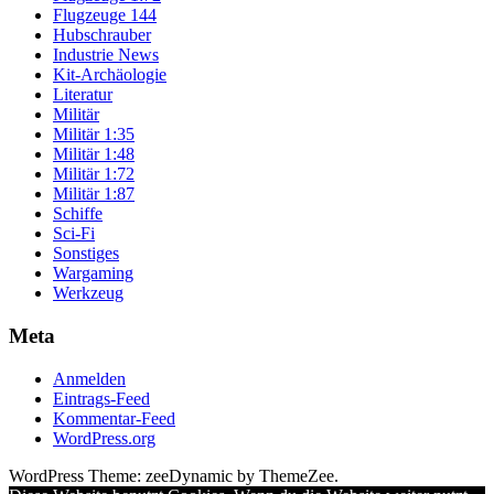
Flugzeuge 144
Hubschrauber
Industrie News
Kit-Archäologie
Literatur
Militär
Militär 1:35
Militär 1:48
Militär 1:72
Militär 1:87
Schiffe
Sci-Fi
Sonstiges
Wargaming
Werkzeug
Meta
Anmelden
Eintrags-Feed
Kommentar-Feed
WordPress.org
WordPress Theme: zeeDynamic by ThemeZee.