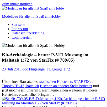
Zum Inhalt springen
Modellbau für alle mit Spaß am Hobby
Startseite
Scale
Impressum
modelling
Datenschutzerklärung
for
Loginbereich
everyone
to
enjoy
Kit-Archäologie – heute: P-51D Mustang im
Maßstab 1:72 von StarFix (# 709/05)
23. Juli 2018
doc
Flugzeuge
,
Flugzeuge 1:72
Über einen Bausatz des
israelischen Herstellers STARFIX, die
Tupolev Tu-16, hatte ich ja schon an anderer Stelle berichtet
und
jetzt möchte ich unseren Lesern gerne einen weiteren Kit dieses
Herstellers etwas näher bringen …