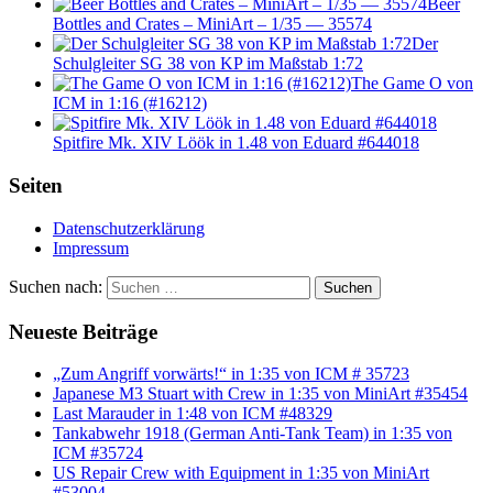
Beer
Bottles and Crates – MiniArt – 1/35 — 35574
Der
Schulgleiter SG 38 von KP im Maßstab 1:72
The Game O von
ICM in 1:16 (#16212)
Spitfire Mk. XIV Löök in 1.48 von Eduard #644018
Seiten
Datenschutzerklärung
Impressum
Suchen nach:
Suchen
Neueste Beiträge
„Zum Angriff vorwärts!“ in 1:35 von ICM # 35723
Japanese M3 Stuart with Crew in 1:35 von MiniArt #35454
Last Marauder in 1:48 von ICM #48329
Tankabwehr 1918 (German Anti-Tank Team) in 1:35 von
ICM #35724
US Repair Crew with Equipment in 1:35 von MiniArt
#53004