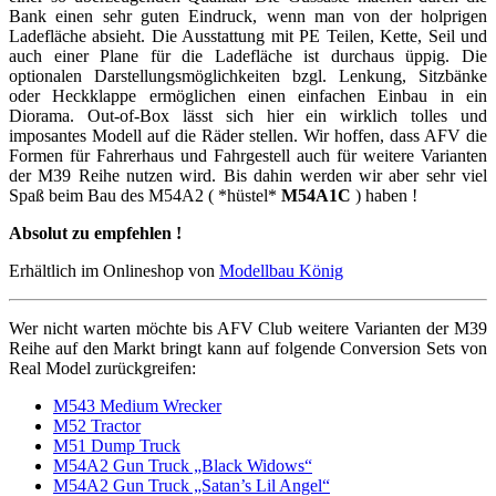
Bank einen sehr guten Eindruck, wenn man von der holprigen
Ladefläche absieht. Die Ausstattung mit PE Teilen, Kette, Seil und
auch einer Plane für die Ladefläche ist durchaus üppig. Die
optionalen Darstellungsmöglichkeiten bzgl. Lenkung, Sitzbänke
oder Heckklappe ermöglichen einen einfachen Einbau in ein
Diorama. Out-of-Box lässt sich hier ein wirklich tolles und
imposantes Modell auf die Räder stellen. Wir hoffen, dass AFV die
Formen für Fahrerhaus und Fahrgestell auch für weitere Varianten
der M39 Reihe nutzen wird. Bis dahin werden wir aber sehr viel
Spaß beim Bau des M54A2 ( *hüstel*
M54A1C
) haben !
Absolut zu empfehlen !
Erhältlich im Onlineshop von
Modellbau König
Wer nicht warten möchte bis AFV Club weitere Varianten der M39
Reihe auf den Markt bringt kann auf folgende Conversion Sets von
Real Model zurückgreifen:
M543 Medium Wrecker
M52 Tractor
M51 Dump Truck
M54A2 Gun Truck „Black Widows“
M54A2 Gun Truck „Satan’s Lil Angel“