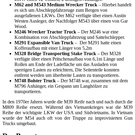
M62 and M543 Medium Wrecker Truck
– Hierbei handelt
es sich um Abschleppfahrzeuge zum Bergen von
ausgefallenen LKWs. Der M62 verfügte über einen Austin
Westen Ausleger, der Nachfolger M543 über einen von Gar
Wood.
M246 Wrecker Tractor Truck
– Der M246 war eine
Kombination von Abschleppfahrzeug und Sattelschlepper.
M291 Expansible Van Truck
– Der M291 hatte einen
Kofferaufbau mit einer Länger von 5,2m
M328 Bridge Transporting Stake Truck
– Der M328
verfügte über einen Pritschenaufbau von 6,1m Länge und
Rollen am Ende der Ladefläche um das Ausladen von
sperrigen Lasten zu erleichtern, Die Seitenteile konnten
entfernt werden um überbreite Lasten zu transportieren.
M748 Bolster Truck
– Der M748 war, zusammen mit dem
M796 Anhänger, ein Gespann um Langhölzer zu
transportieren.
In den 1970er Jahren wurde die M39 Reife nach und nach durch die
M809 Reihe ersetzt. Während des Vietnamkrieges war die M39
Reihe der wichtigste LKW der USA und Südvietnams. In Vietnam
wurde der M54 auch oft von der Truppe zu improvisierten Gun
Trucks umgebaut.