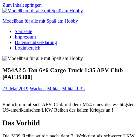
Zum Inhalt springen
Modellbau für alle mit Spaß am Hobby
Startseite
Scale
Impressum
modelling
Datenschutzerklärung
for
Loginbereich
everyone
to
enjoy
M54A2 5-Ton 6×6 Cargo Truck 1:35 AFV Club
(#AF35300)
23. Mai 2019
Warlock
Militär
,
Militär 1:35
Endlich nimmt sich AFV Club mit dem M54 eines der wichtigsten
US-amerikanischen LKW Reihen des kalten Krieges an !
Das Vorbild
Die M39 Reihe wurde nach dem 2. Weltkrieg als schwerer LKW