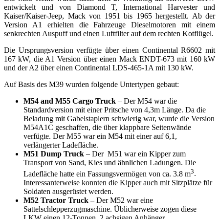
entwickelt und von Diamond T, International Harvester und
Kaiser/Kaiser-Jeep, Mack von 1951 bis 1965 hergestellt. Ab der
Version A1 erhielten die Fahrzeuge Dieselmotoren mit einem
senkrechten Auspuff und einen Luftfilter auf dem rechten Kotflügel.
Die Ursprungsversion verfügte über einen Continental R6602 mit
167 kW, die A1 Version über einen Mack ENDT-673 mit 160 kW
und der A2 über einen Continental LDS-465-1A mit 130 kW.
Auf Basis des M39 wurden folgende Untertypen gebaut:
M54 and M55 Cargo Truck
– Der M54 war die
Standardversion mit einer Pritsche von 4,3m Länge. Da die
Beladung mit Gabelstaplern schwierig war, wurde die Version
M54A1C geschaffen, die über klappbare Seitenwände
verfügte. Der M55 war ein M54 mit einer auf 6,1,
verlängerter Ladefläche.
M51 Dump Truck
– Der M51 war ein Kipper zum
Transport von Sand, Kies und ähnlichen Ladungen. Die
3
Ladefläche hatte ein Fassungsvermögen von ca. 3.8 m
.
Interessanterweise konnten die Kipper auch mit Sitzplätze für
Soldaten ausgerüstet werden.
M52 Tractor Truck
– Der M52 war eine
Sattelschlepperzugmaschine. Üblicherweise zogen diese
LKW einen 12-Tonnen, 2 achsigen Anhänger.