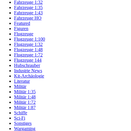
Fahrzeuge 1:32
Fahrzeuge 1:35
Fahrzeuge 1:43
Fahrzeuge HO
Featured
Figuren
Flugzeuge
Flugzeuge 1:100
Flugzeuge 1:32
Flugzeuge 1:48
Flugzeuge 1:72
Flugzeuge 144
Hubschrauber
Industrie News
Kit-Archäologie
Literatur
Militär
Militär 1:35
Militär 1:48
Militär 1:72
Militär 1:87
Schiffe
Sci-Fi
Sonstiges
Wargaming