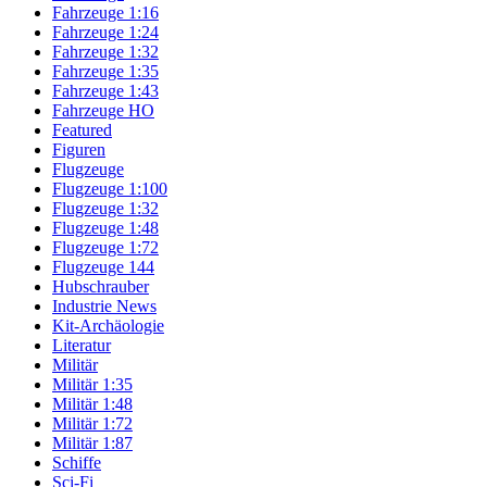
Fahrzeuge 1:16
Fahrzeuge 1:24
Fahrzeuge 1:32
Fahrzeuge 1:35
Fahrzeuge 1:43
Fahrzeuge HO
Featured
Figuren
Flugzeuge
Flugzeuge 1:100
Flugzeuge 1:32
Flugzeuge 1:48
Flugzeuge 1:72
Flugzeuge 144
Hubschrauber
Industrie News
Kit-Archäologie
Literatur
Militär
Militär 1:35
Militär 1:48
Militär 1:72
Militär 1:87
Schiffe
Sci-Fi