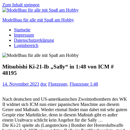
Zum Inhalt springen
Modellbau für alle mit Spaß am Hobby
Startseite
Scale
Impressum
modelling
Datenschutzerklärung
for
Loginbereich
everyone
to
enjoy
Mitsubishi Ki-21-Ib „Sally“ in 1:48 von ICM #
48195
14. November 2023
doc
Flugzeuge
,
Flugzeuge 1:48
Nach deutschen und US-amerikanischen Zweimotbombern des WK
II widmet sich ICM nun einer japanischen Maschine aus diesem
Genre und Maßstab. Wieder einmal findet man dabei mit sehr gutem
Gespür eine Marktlücke, denn in diesem Maßstab gibt es außer
einem Uraltvacu schlicht kein Angebot für die Sally …
Die Ki-21 spielte als (Langstrecken-) Bomber der Heeresluftwaffe