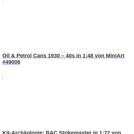
Oil & Petrol Cans 1930 – 40s in 1:48 von MiniArt
#49006
Kit-Archäologie: BAC Strikemaster in 1:72 von