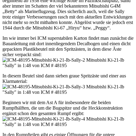
beginnend ab 1938 eine wichtige Rolle im Pazifikschauplatz, stand
aber immer im Schatten der viel bekannteren Mitsubishi G4M
„Betty“ als Marineflugzeug. Dies sicherlich auch, weil die Sally
trotz einiger Verbesserungen rasch mit den aktuellen Entwicklungen
nicht mehr so recht mithalten konnte. Abgelöst wurde sie jedoch erst
1944 durch die Mitsubishi Ki-67 „Hiryu“ bzw. „Peggy“.
Im wie immer bei ICM superstabilen Karton findet man zunächst die
Bauanleitung mit dort innenliegendem Decalbogen und einen dicht
gepackten Plastikbeutel mit den Spritzästen, in dem diese Äste
sicher verpackt sind:
In diesem Beutel sind dann sieben graue Spritzäste und einer aus
Klarmaterial:
Beginnen wir mit dem Ast A für insbesondere die beiden
Rumpfhälften, die um die Bugspitze und die Heckkonstruktion
ergänzt schon den gesamten Rumpf ergibt:
In den Rumpfteilen gibt es einige Öffnungen für die untere