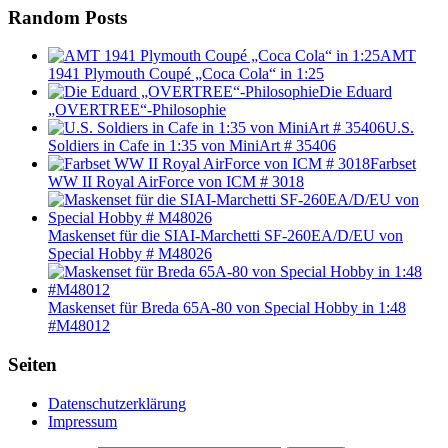
Random Posts
AMT
1941 Plymouth Coupé „Coca Cola“ in 1:25
Die Eduard
„OVERTREE“-Philosophie
U.S.
Soldiers in Cafe in 1:35 von MiniArt # 35406
Farbset
WW II Royal AirForce von ICM # 3018
Maskenset für die SIAI-Marchetti SF-260EA/D/EU von
Special Hobby # M48026
Maskenset für Breda 65A-80 von Special Hobby in 1:48
#M48012
Seiten
Datenschutzerklärung
Impressum