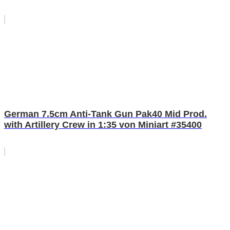
German 7.5cm Anti-Tank Gun Pak40 Mid Prod.
with Artillery Crew in 1:35 von Miniart #35400