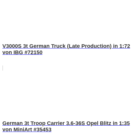
V3000S 3t German Truck (Late Production) in 1:72
von IBG #72150
German 3t Troop Carrier 3.6-36S Opel Blitz in 1:35
von MiniArt #35453