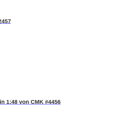
2457
I in 1:48 von CMK #4456