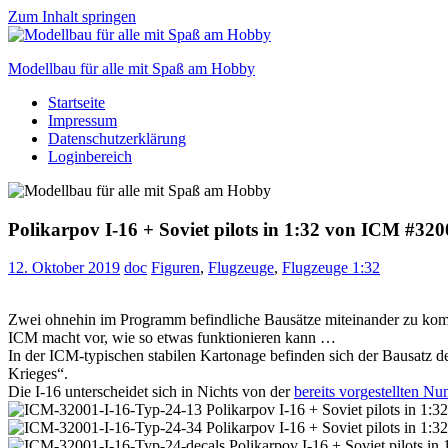
Zum Inhalt springen
Modellbau für alle mit Spaß am Hobby
Startseite
Scale
Impressum
modelling
Datenschutzerklärung
for
Loginbereich
everyone
to
enjoy
Polikarpov I-16 + Soviet pilots in 1:32 von ICM #32
12. Oktober 2019
doc
Figuren
,
Flugzeuge
,
Flugzeuge 1:32
Zwei ohnehin im Programm befindliche Bausätze miteinander zu kombi
ICM macht vor, wie so etwas funktionieren kann …
In der ICM-typischen stabilen Kartonage befinden sich der Bausatz d
Krieges“.
Die I-16 unterscheidet sich in Nichts von der
bereits vorgestellten 