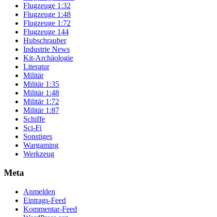
Flugzeuge 1:32
Flugzeuge 1:48
Flugzeuge 1:72
Flugzeuge 144
Hubschrauber
Industrie News
Kit-Archäologie
Literatur
Militär
Militär 1:35
Militär 1:48
Militär 1:72
Militär 1:87
Schiffe
Sci-Fi
Sonstiges
Wargaming
Werkzeug
Meta
Anmelden
Eintrags-Feed
Kommentar-Feed