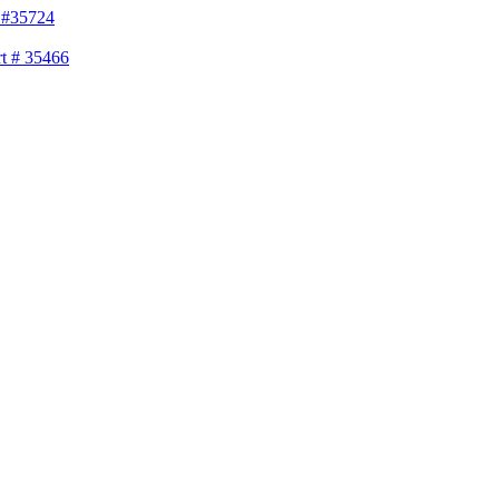
 #35724
rt # 35466