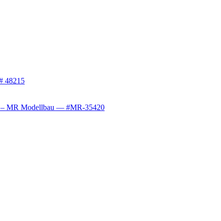
 # 48215
1/35 – MR Modellbau — #MR-35420