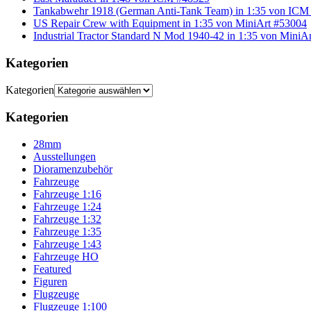
Tankabwehr 1918 (German Anti-Tank Team) in 1:35 von ICM
US Repair Crew with Equipment in 1:35 von MiniArt #53004
Industrial Tractor Standard N Mod 1940-42 in 1:35 von MiniA
Kategorien
Kategorien
Kategorien
28mm
Ausstellungen
Dioramenzubehör
Fahrzeuge
Fahrzeuge 1:16
Fahrzeuge 1:24
Fahrzeuge 1:32
Fahrzeuge 1:35
Fahrzeuge 1:43
Fahrzeuge HO
Featured
Figuren
Flugzeuge
Flugzeuge 1:100