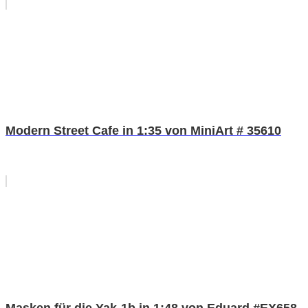
Modern Street Cafe in 1:35 von MiniArt # 35610
Masken für die Yak-1b in 1:48 von Eduard #EX658