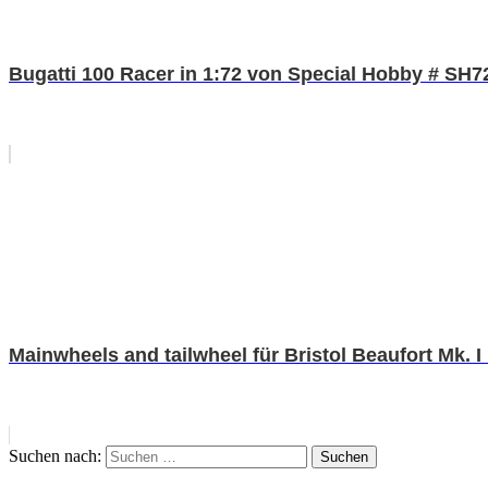
Bugatti 100 Racer in 1:72 von Special Hobby # SH7
Mainwheels and tailwheel für Bristol Beaufort Mk. 
Suchen nach:
Suchen