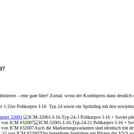
007
nieren – eine gute Idee! Zumal, wenn der Kombipreis dann deutlich un
er 1:32er Polikarpov I-16 Typ 24 sowie ein Spritzling mit den sowjeti
Nummer 32001
:
Auch die Markierungsvarianten sind identisch mit de
Der beigefügte Spritzling mit Piloten der VVS 