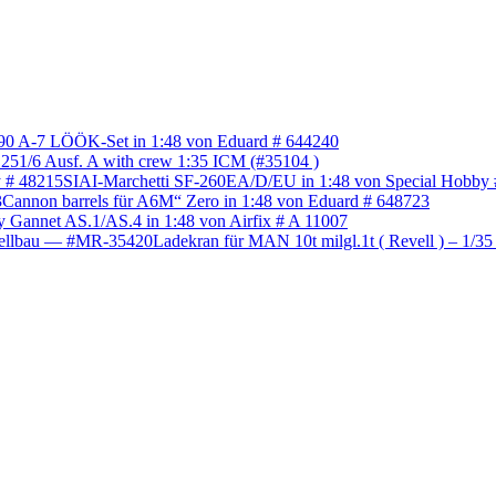
0 A-7 LÖÖK-Set in 1:48 von Eduard # 644240
251/6 Ausf. A with crew 1:35 ICM (#35104 )
SIAI-Marchetti SF-260EA/D/EU in 1:48 von Special Hobby
Cannon barrels für A6M“ Zero in 1:48 von Eduard # 648723
y Gannet AS.1/AS.4 in 1:48 von Airfix # A 11007
Ladekran für MAN 10t milgl.1t ( Revell ) – 