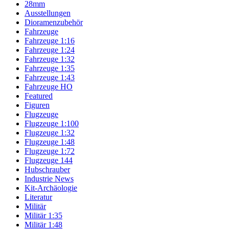
28mm
Ausstellungen
Dioramenzubehör
Fahrzeuge
Fahrzeuge 1:16
Fahrzeuge 1:24
Fahrzeuge 1:32
Fahrzeuge 1:35
Fahrzeuge 1:43
Fahrzeuge HO
Featured
Figuren
Flugzeuge
Flugzeuge 1:100
Flugzeuge 1:32
Flugzeuge 1:48
Flugzeuge 1:72
Flugzeuge 144
Hubschrauber
Industrie News
Kit-Archäologie
Literatur
Militär
Militär 1:35
Militär 1:48