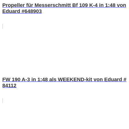
Propeller für Messerschmitt Bf 109 K-4 in 1:48 von
Eduard #648903
FW 190 A-3 in 1:48 als WEEKEND-kit von Eduard #
84112