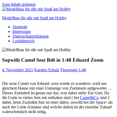
Zum Inhalt springen
Modellbau für alle mit Spaß am Hobby
Startseite
Scale
Impressum
modelling
Datenschutzerklärung
for
Loginbereich
everyone
to
enjoy
Sopwith Camel Seat Belt in 1:48 Eduard Zoom
4. November 2021
Karsten Schulz
Flugzeuge 1:48
Die neue Camel von Eduard -wen würde es wundern- wird aus
gleichem Hause mit einer Unmenge von Zurüstsets aufgewertet …
Dieses Zurüstteil ist genau nur das, was dabei steht: Ein Gurt. Da
die Gurte in vielen Sets mit enthalten sind ( bei
Camel&Co
sind 2
dabei, beim Zurüstkit-Sitz ist einer dabei, sowohl bei der Space- als
auch der Löök-Armatur sind welche dabei) ist der einzelne Zukauf
wahrscheinlich nicht nötig.