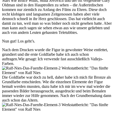
Stars wie Bruce Willis, Milla Jovovich und der oft vergessene Gary
Oldman sind in den Hauptrollen zu sehen – die Außerirdischen
kommen nur ziemlich zu Anfang des Films zu Ehren. Diese doch
recht klobigen und langsamen Zeitgenossen haben aber viele
dennoch schnell in ihr Herz geschlossen. Das hat vielleicht auch
damit zu tun, weil man so was bisher noch nicht gesehen hatte. Aber
man kann auch sagen sie sehen etwas aus wie unsere geliebten und
auch von andern Leuten gehassten Teletubbies.
Nun gut! Los geht’s.
Nach dem Drucken wurde die Figur in gewohnter Weise entfettet,
grundiert und die erste Goldfarbe habe ich auch schon
auftragen.Wie gesagt: Ich verwende fast ausschließlich Vallejo-
Farben.
Die Goldfarbe war doch zu hell, daher habe ich mich für Bronze als
Grundfarbe entschieden. Wie die einzelnen Elemente der Figur
bemalt werden mussten, dazu habe ich mir im www mal wieder die
passenden Bilder herausgesucht, ausgedruckt und beim Bemalen
immer wieder zur Hilfe genommen. Nach der Grundbemalung dann
auch schon das Altern.