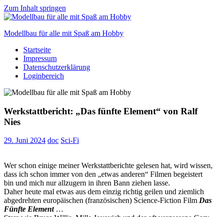
Zum Inhalt springen
Modellbau für alle mit Spaß am Hobby
Startseite
Scale
Impressum
modelling
Datenschutzerklärung
for
Loginbereich
everyone
to
enjoy
Werkstattbericht: „Das fünfte Element“ von Ralf
Nies
29. Juni 2024
doc
Sci-Fi
Wer schon einige meiner Werkstattberichte gelesen hat, wird wissen,
dass ich schon immer von den „etwas anderen“ Filmen begeistert
bin und mich nur allzugern in ihren Bann ziehen lasse.
Daher heute mal etwas aus dem einzig richtig geilen und ziemlich
abgedrehten europäischen (französischen) Science-Fiction Film
Das
Fünfte Element
…