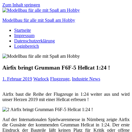
Zum Inhalt springen
Modellbau für alle mit Spaß am Hobby
Startseite
Scale
Impressum
modelling
Datenschutzerklärung
for
Loginbereich
everyone
to
enjoy
Airfix bringt Grumman F6F-5 Hellcat 1:24 !
1. Februar 2019
Warlock
Flugzeuge
,
Industrie News
Airfix baut die Reihe der Flugzeuge in 1:24 weiter aus und wird
unser Herzen 2019 mit einer Hellcat erfreuen !
Auf der Internationalen Spielwarenmesse in Nürnberg zeigte Airfix
die Gussäste der kommenden Grumman Hellcat in 1:24. Der erste
Eindruck der Bauteile läßt keinen Platz für Kritik oder offene