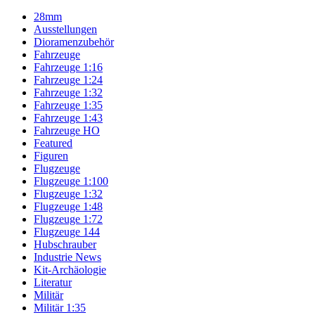
28mm
Ausstellungen
Dioramenzubehör
Fahrzeuge
Fahrzeuge 1:16
Fahrzeuge 1:24
Fahrzeuge 1:32
Fahrzeuge 1:35
Fahrzeuge 1:43
Fahrzeuge HO
Featured
Figuren
Flugzeuge
Flugzeuge 1:100
Flugzeuge 1:32
Flugzeuge 1:48
Flugzeuge 1:72
Flugzeuge 144
Hubschrauber
Industrie News
Kit-Archäologie
Literatur
Militär
Militär 1:35