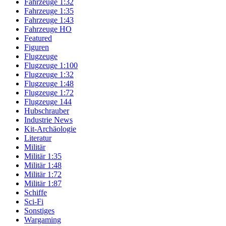
Fahrzeuge 1:32
Fahrzeuge 1:35
Fahrzeuge 1:43
Fahrzeuge HO
Featured
Figuren
Flugzeuge
Flugzeuge 1:100
Flugzeuge 1:32
Flugzeuge 1:48
Flugzeuge 1:72
Flugzeuge 144
Hubschrauber
Industrie News
Kit-Archäologie
Literatur
Militär
Militär 1:35
Militär 1:48
Militär 1:72
Militär 1:87
Schiffe
Sci-Fi
Sonstiges
Wargaming