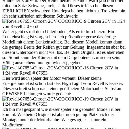
Bündener Konzern. Der Reifenhersteller Fulda warb ja schon öfter
mit dem Satz: Schwarz, breit, stark. Dieses trifft so bei diesen
ZIERLICHEN schwarzen Unterlegscheiben nicht zu. Trotzdem bin
ich sehr zufrieden mit diesem Schuhwerk:
Weiter geht es mit dem Unterboden. Als erste Info hierzu: Ein
Lenkeinschlag ist vorgesehen. Ich präsentiere gerne das fertige
Modell mit einem Lenkeinschlag. Bei diesem Modell kommt dann
die geringe Breite der Reifen gut zur Geltung. Insgesamt ist aber bei
diesem Unterboden nicht viel los. Bei dem Original ist es aber eben
so. Somit kann der Käufer mit dem Dargebotenen zufrieden sein.
Völlig ausreichend und gut wieder gegeben:
Hier wird auch später der Motor verbaut. Dieser kleine
Energiebündel ist schon fast das High Light vom Revell Klassiker.
Dieser schreit schon nach einer geöffneten Motorhaube. Selbst an
GEWISSE Leitungen wurde gedacht:
Ich bin mal gespannt wie dieser später am gebauten Modell rüber
kommt. Wie beim Original ist aber noch genug Platz nach der
Montage unter der Motorhaube. Wie gesagt, es ist nur ein
Motörchen: