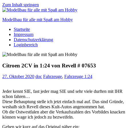
Zum Inhalt springen
Modellbau für alle mit Spaß am Hobby
Startseite
Scale
Impressum
modelling
Datenschutzerklärung
for
Loginbereich
everyone
to
enjoy
Citroen 2CV in 1:24 von Revell # 07653
27. Oktober 2020
doc
Fahrzeuge
,
Fahrzeuge 1:24
Jeder kennt SIE, fast jeder mag SIE und sehr viele durften mit IHR
schon fahren…
Diese Behauptung stelle ich jetzt einfach mal auf. Das sind Gründe,
weshalb sich Revell dieses Kult-Autos angenommen hat.
Ob die Ostwestfalen aber die Verkaufszahlen des Vorbildes knacken
können wage ich jedoch zu bezweifeln.
Gehen wir kurz auf das Original näher ein: