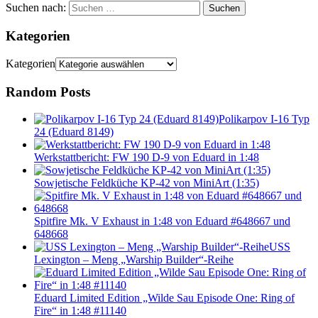
Suchen nach:
Suchen
Kategorien
Kategorien
Random Posts
Polikarpov I-16 Typ
24 (Eduard 8149)
Werkstattbericht: FW 190 D-9 von Eduard in 1:48
Sowjetische Feldküche KP-42 von MiniArt (1:35)
Spitfire Mk. V Exhaust in 1:48 von Eduard #648667 und
648668
USS
Lexington – Meng „Warship Builder“-Reihe
Eduard Limited Edition „Wilde Sau Episode One: Ring of
Fire“ in 1:48 #11140