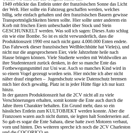
1949 erblickte das Entlein unter der französischen Sonne das Licht
der Welt. Hier sollte ein Fahrzeug geschaffen werden, welches
billig, sehr einfach gehalten und den französischen Bauern gewisse
Transportmöglichkeiten bieten sollte. Hier sollte unter anderem ein
Korb mit frischen Eiern unbeschadet über Stock und Stein
GESCHUNKELT werden. Was soll ich sagen: Dieses Auto schlug
ein wie eine Bombe. So ist es nicht verwunderlich, dass die
Produktionszeit 1990 erst nach nicht ganz 4.000.000 Enten endete.
Das Fahrwerk dieser französischen Wellblechhütte hat Viele(s), und
nicht nur die angesprochenen Eier, viele Jahrzehnte heile nach
Hause bringen können. Viele Studierte werden mit Wohlwollen an
ihre Studentenzeit zurück denken, in der so manche Ente das
Fortbewegungsmittel zur Uni war. Auch so manches Kind wird in
so einem Vogel gezeugt worden sein. Hier möchte ich aber nicht
näher drauf eingehen – Jugendschutz sowie Datenschutz bremsen
mich hier doch gewaltig. Platz ist in jeder Hütte füge ich nur kurz
hinzu.
In der ganzen Produktionszeit hat die 2CV nicht all zu viele
Verschönerungen erhalten, somit konnte die Ente auch durch die
Jahre ihren Charakter behalten. Ein Grund mehr, dass so ein
hässliches Entlein zum KULTOBJEKT werden konnte. Aber die
Franzosen waren auch nicht dumm, sie legten halt Sonderserien auf.
So gab es sogar die Ente Sahara, diese hatte zwei Motoren verbaut,
vorn und hinten. Des weiteren spreche ich noch die 2CV Charleston
und die COCORICO an.