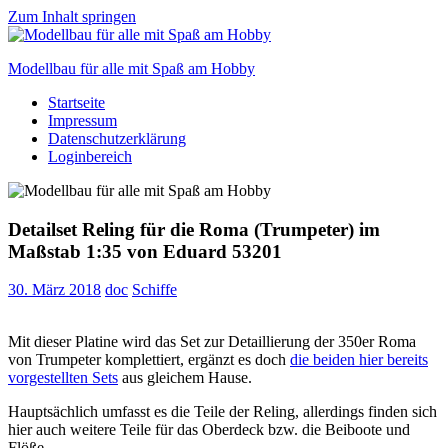
Zum Inhalt springen
Modellbau für alle mit Spaß am Hobby
Startseite
Scale
Impressum
modelling
Datenschutzerklärung
for
Loginbereich
everyone
to
enjoy
Detailset Reling für die Roma (Trumpeter) im
Maßstab 1:35 von Eduard 53201
30. März 2018
doc
Schiffe
Mit dieser Platine wird das Set zur Detaillierung der 350er Roma
von Trumpeter komplettiert, ergänzt es doch
die beiden hier bereits
vorgestellten Sets
aus gleichem Hause.
Hauptsächlich umfasst es die Teile der Reling, allerdings finden sich
hier auch weitere Teile für das Oberdeck bzw. die Beiboote und
Flöße.