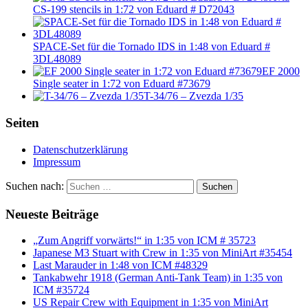
CS-199 stencils in 1:72 von Eduard # D72043
SPACE-Set für die Tornado IDS in 1:48 von Eduard #
3DL48089
EF 2000
Single seater in 1:72 von Eduard #73679
T-34/76 – Zvezda 1/35
Seiten
Datenschutzerklärung
Impressum
Suchen nach:
Suchen
Neueste Beiträge
„Zum Angriff vorwärts!“ in 1:35 von ICM # 35723
Japanese M3 Stuart with Crew in 1:35 von MiniArt #35454
Last Marauder in 1:48 von ICM #48329
Tankabwehr 1918 (German Anti-Tank Team) in 1:35 von
ICM #35724
US Repair Crew with Equipment in 1:35 von MiniArt