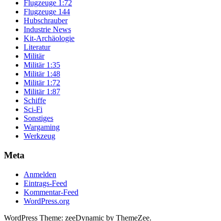
Flugzeuge 1:72
Flugzeuge 144
Hubschrauber
Industrie News
Kit-Archäologie
Literatur
Militär
Militär 1:35
Militär 1:48
Militär 1:72
Militär 1:87
Schiffe
Sci-Fi
Sonstiges
Wargaming
Werkzeug
Meta
Anmelden
Eintrags-Feed
Kommentar-Feed
WordPress.org
WordPress Theme: zeeDynamic by ThemeZee.