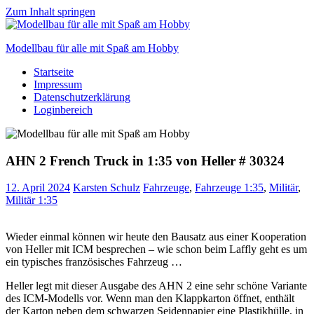
Zum Inhalt springen
Modellbau für alle mit Spaß am Hobby
Startseite
Scale
Impressum
modelling
Datenschutzerklärung
for
Loginbereich
everyone
to
enjoy
AHN 2 French Truck in 1:35 von Heller # 30324
12. April 2024
Karsten Schulz
Fahrzeuge
,
Fahrzeuge 1:35
,
Militär
,
Militär 1:35
Wieder einmal können wir heute den Bausatz aus einer Kooperation
von Heller mit ICM besprechen – wie schon beim Laffly geht es um
ein typisches französisches Fahrzeug …
Heller legt mit dieser Ausgabe des AHN 2 eine sehr schöne Variante
des ICM-Modells vor. Wenn man den Klappkarton öffnet, enthält
der Karton neben dem schwarzen Seidenpapier eine Plastikhülle, in