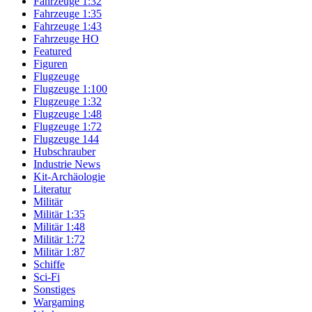
Fahrzeuge 1:32
Fahrzeuge 1:35
Fahrzeuge 1:43
Fahrzeuge HO
Featured
Figuren
Flugzeuge
Flugzeuge 1:100
Flugzeuge 1:32
Flugzeuge 1:48
Flugzeuge 1:72
Flugzeuge 144
Hubschrauber
Industrie News
Kit-Archäologie
Literatur
Militär
Militär 1:35
Militär 1:48
Militär 1:72
Militär 1:87
Schiffe
Sci-Fi
Sonstiges
Wargaming