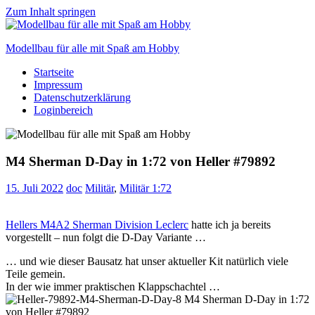
Zum Inhalt springen
Modellbau für alle mit Spaß am Hobby
Startseite
Scale
Impressum
modelling
Datenschutzerklärung
for
Loginbereich
everyone
to
enjoy
M4 Sherman D-Day in 1:72 von Heller #79892
15. Juli 2022
doc
Militär
,
Militär 1:72
Hellers M4A2 Sherman Division Leclerc
hatte ich ja bereits
vorgestellt – nun folgt die D-Day Variante …
… und wie dieser Bausatz hat unser aktueller Kit natürlich viele
Teile gemein.
In der wie immer praktischen Klappschachtel …