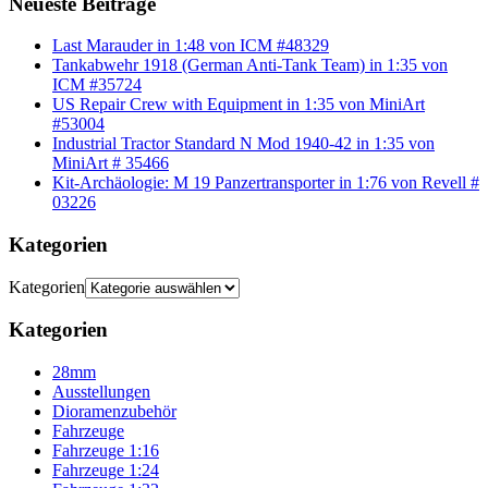
Neueste Beiträge
Last Marauder in 1:48 von ICM #48329
Tankabwehr 1918 (German Anti-Tank Team) in 1:35 von
ICM #35724
US Repair Crew with Equipment in 1:35 von MiniArt
#53004
Industrial Tractor Standard N Mod 1940-42 in 1:35 von
MiniArt # 35466
Kit-Archäologie: M 19 Panzertransporter in 1:76 von Revell #
03226
Kategorien
Kategorien
Kategorien
28mm
Ausstellungen
Dioramenzubehör
Fahrzeuge
Fahrzeuge 1:16
Fahrzeuge 1:24