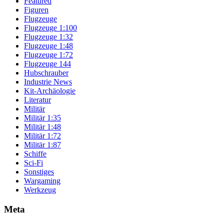
Featured
Figuren
Flugzeuge
Flugzeuge 1:100
Flugzeuge 1:32
Flugzeuge 1:48
Flugzeuge 1:72
Flugzeuge 144
Hubschrauber
Industrie News
Kit-Archäologie
Literatur
Militär
Militär 1:35
Militär 1:48
Militär 1:72
Militär 1:87
Schiffe
Sci-Fi
Sonstiges
Wargaming
Werkzeug
Meta