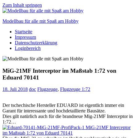
Zum Inhalt springen
Modellbau für alle mit Spaß am Hobby
Startseite
Scale
Impressum
modelling
Datenschutzerklärung
for
Loginbereich
everyone
to
enjoy
MiG-21MF Interceptor im Maßstab 1:72 von
Eduard 70141
18. Juli 2018
doc
Flugzeuge
,
Flugzeuge 1:72
Der tschechische Hersteller EDUARD ist eigentlich immer ein
Garant für interessante und hochdetaillierte Bausätze.
Dies gilt natürlich auch für die brandneue Mig-21MF Interceptor in
1:72…