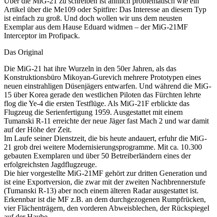
Über die MiG-21 zu schreiben ist ähnlich problematisch wie ein
Artikel über die Me109 oder Spitfire: Das Interesse an diesem Typ
ist einfach zu groß. Und doch wollen wir uns dem neusten
Exemplar aus dem Hause Eduard widmen – der MiG-21MF
Interceptor im Profipack.
Das Original
Die MiG-21 hat ihre Wurzeln in den 50er Jahren, als das
Konstruktionsbüro Mikoyan-Gurevich mehrere Prototypen eines
neuen einstrahligen Düsenjägers entwarfen. Und während die MiG-
15 über Korea gerade den westlichen Piloten das Fürchten lehrte
flog die Ye-4 die ersten Testflüge. Als MiG-21F erblickte das
Flugzeug die Serienfertigung 1959. Ausgestattet mit einem
Tumanski R-11 erreichte der neue Jäger fast Mach 2 und war damit
auf der Höhe der Zeit.
Im Laufe seiner Dienstzeit, die bis heute andauert, erfuhr die MiG-
21 grob drei weitere Modernisierungsprogramme. Mit ca. 10.300
gebauten Exemplaren und über 50 Betreiberländern eines der
erfolgreichsten Jagdflugzeuge.
Die hier vorgestellte MiG-21MF gehört zur dritten Generation und
ist eine Exportversion, die zwar mit der zweiten Nachbrennerstufe
(Tumanski R-13) aber noch einem älteren Radar ausgestattet ist.
Erkennbar ist die MF z.B. an dem durchgezogenen Rumpfrücken,
vier Flächenträgern, den vorderen Abweisblechen, der Rückspiegel
auf der Haube.