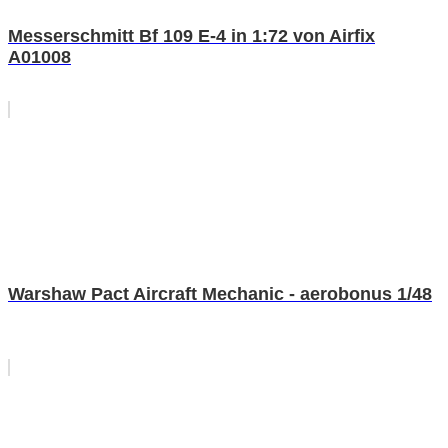
Messerschmitt Bf 109 E-4 in 1:72 von Airfix
A01008
Warshaw Pact Aircraft Mechanic - aerobonus 1/48