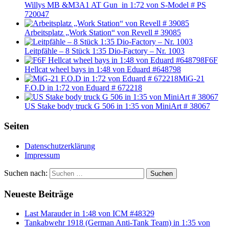
Willys MB &M3A1 AT Gun in 1:72 von S-Model # PS
720047
Arbeitsplatz „Work Station“ von Revell # 39085
Leitpfähle – 8 Stück 1:35 Dio-Factory – Nr. 1003
F6F
Hellcat wheel bays in 1:48 von Eduard #648798
MiG-21
F.O.D in 1:72 von Eduard # 672218
US Stake body truck G 506 in 1:35 von MiniArt # 38067
Seiten
Datenschutzerklärung
Impressum
Suchen nach:
Suchen
Neueste Beiträge
Last Marauder in 1:48 von ICM #48329
Tankabwehr 1918 (German Anti-Tank Team) in 1:35 von