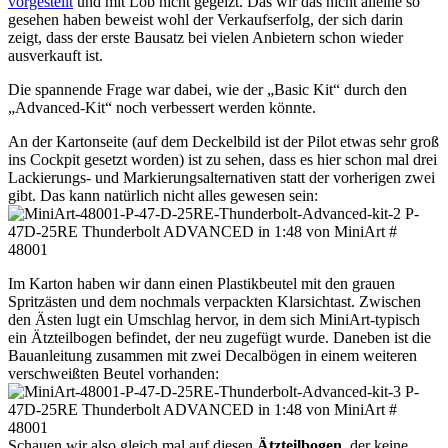
vorgestellt
und mit Lob nicht gegeizt. Das wir das nicht alleine so
gesehen haben beweist wohl der Verkaufserfolg, der sich darin
zeigt, dass der erste Bausatz bei vielen Anbietern schon wieder
ausverkauft ist.
Die spannende Frage war dabei, wie der „Basic Kit“ durch den
„Advanced-Kit“ noch verbessert werden könnte.
An der Kartonseite (auf dem Deckelbild ist der Pilot etwas sehr groß
ins Cockpit gesetzt worden) ist zu sehen, dass es hier schon mal drei
Lackierungs- und Markierungsalternativen statt der vorherigen zwei
gibt. Das kann natürlich nicht alles gewesen sein:
Im Karton haben wir dann einen Plastikbeutel mit den grauen
Spritzästen und dem nochmals verpackten Klarsichtast. Zwischen
den Ästen lugt ein Umschlag hervor, in dem sich MiniArt-typisch
ein Ätzteilbogen befindet, der neu zugefügt wurde. Daneben ist die
Bauanleitung zusammen mit zwei Decalbögen in einem weiteren
verschweißten Beutel vorhanden:
Schauen wir also gleich mal auf diesen
Ätzteilbogen
, der keine