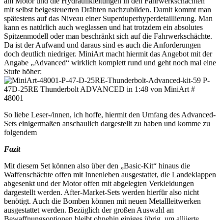
am Motor und die Hydraulikleitungen in den Fahrwerkschächten
mit selbst beigesteuerten Drähten nachzubilden. Damit kommt man
spätestens auf das Niveau einer Superduperhyperdetaillierung. Man
kann es natürlich auch weglassen und hat trotzdem ein absolutes
Spitzenmodell oder man beschränkt sich auf die Fahrwerkschächte.
Da ist der Aufwand und daraus sind es auch die Anforderungen
doch deutlich niedriger. MiniArt macht hiermit das Angebot mit der
Angabe „Advanced“ wirklich komplett rund und geht noch mal eine
Stufe höher:
So liebe Leser-/innen, ich hoffe, hiermit den Umfang des Advanced-
Sets einigermaßen anschaulich dargestellt zu haben und komme zu
folgendem
Fazit
Mit diesem Set können also über den „Basic-Kit“ hinaus die
Waffenschächte offen mit Innenleben ausgestattet, die Landeklappen
abgesenkt und der Motor offen mit abgelegten Verkleidungen
dargestellt werden. After-Market-Sets werden hierfür also nicht
benötigt. Auch die Bomben können mit neuen Metallleitwerken
ausgestattet werden. Bezüglich der großen Auswahl an
Bewaffnungsoptionen bleibt ohnehin einiges übrig, um alliierte