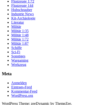
Flugzeuge 1:72
Flugzeuge 144
Hubschrauber
Industrie News
Kit-Archäologie
Literatur
Militär
Militär 1:35
Militär 1:48
Militär 1:72
Militär 1:87
Schiffe
Sci-Fi
Sonstiges
Wargaming
Werkzeug
Meta
Anmelden
Eintrags-Feed
Kommentar-Feed
WordPress.org
WordPress Theme: zeeDynamic by ThemeZee.