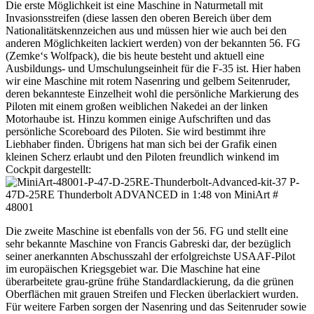
Die erste Möglichkeit ist eine Maschine in Naturmetall mit
Invasionsstreifen (diese lassen den oberen Bereich über dem
Nationalitätskennzeichen aus und müssen hier wie auch bei den
anderen Möglichkeiten lackiert werden) von der bekannten 56. FG
(Zemke‘s Wolfpack), die bis heute besteht und aktuell eine
Ausbildungs- und Umschulungseinheit für die F-35 ist. Hier haben
wir eine Maschine mit rotem Nasenring und gelbem Seitenruder,
deren bekannteste Einzelheit wohl die persönliche Markierung des
Piloten mit einem großen weiblichen Nakedei an der linken
Motorhaube ist. Hinzu kommen einige Aufschriften und das
persönliche Scoreboard des Piloten. Sie wird bestimmt ihre
Liebhaber finden. Übrigens hat man sich bei der Grafik einen
kleinen Scherz erlaubt und den Piloten freundlich winkend im
Cockpit dargestellt:
Die zweite Maschine ist ebenfalls von der 56. FG und stellt eine
sehr bekannte Maschine von Francis Gabreski dar, der bezüglich
seiner anerkannten Abschusszahl der erfolgreichste USAAF-Pilot
im europäischen Kriegsgebiet war. Die Maschine hat eine
überarbeitete grau-grüne frühe Standardlackierung, da die grünen
Oberflächen mit grauen Streifen und Flecken überlackiert wurden.
Für weitere Farben sorgen der Nasenring und das Seitenruder sowie