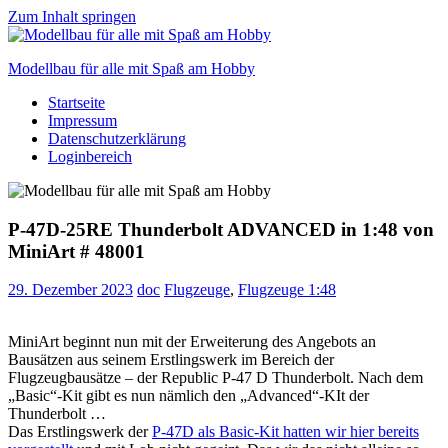
Zum Inhalt springen
Modellbau für alle mit Spaß am Hobby
Startseite
Scale
Impressum
modelling
Datenschutzerklärung
for
Loginbereich
everyone
to
enjoy
P-47D-25RE Thunderbolt ADVANCED in 1:48 von
MiniArt # 48001
29. Dezember 2023
doc
Flugzeuge
,
Flugzeuge 1:48
MiniArt beginnt nun mit der Erweiterung des Angebots an
Bausätzen aus seinem Erstlingswerk im Bereich der
Flugzeugbausätze – der Republic P-47 D Thunderbolt. Nach dem
„Basic“-Kit gibt es nun nämlich den „Advanced“-KIt der
Thunderbolt …
Das Erstlingswerk der
P-47D als Basic-Kit hatten wir hier bereits