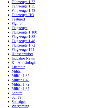
Fahrzeuge 1:32
Fahrzeuge 1:35
Fahrzeuge 1:43
Fahrzeuge HO
Featured
Figuren
Flugzeuge
Flugzeuge 1:100
Flugzeuge 1:32
Flugzeuge 1:48
Flugzeuge 1:72
Flugzeuge 144
Hubschrauber
Industrie News
Kit-Archäologie
Literatur
Militär
Militär 1:35
Militär 1:48
Militär 1:72
Militär 1:87
Schiffe
Sci-Fi
Sonstiges
Wargaming