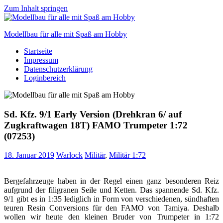
Zum Inhalt springen
Modellbau für alle mit Spaß am Hobby
Startseite
Scale
Impressum
modelling
Datenschutzerklärung
for
Loginbereich
everyone
to
enjoy
Sd. Kfz. 9/1 Early Version (Drehkran 6/ auf
Zugkraftwagen 18T) FAMO Trumpeter 1:72
(07253)
18. Januar 2019
Warlock
Militär
,
Militär 1:72
Bergefahrzeuge haben in der Regel einen ganz besonderen Reiz
aufgrund der filigranen Seile und Ketten. Das spannende Sd. Kfz.
9/1 gibt es in 1:35 lediglich in Form von verschiedenen, sündhaften
teuren Resin Conversions für den FAMO von Tamiya. Deshalb
wollen wir heute den kleinen Bruder von Trumpeter in 1:72