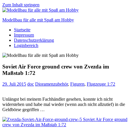
Zum Inhalt springen
Modellbau für alle mit Spaß am Hobby
Startseite
Scale
Impressum
modelling
Datenschutzerklärung
for
Loginbereich
everyone
to
enjoy
Soviet Air Force ground crew von Zvezda im
Maßstab 1:72
29. Juli 2015
doc
Dioramenzubehör
,
Figuren
,
Flugzeuge 1:72
Unlängst bei meinem Fachhändler gesehen, konnte ich nicht
widerstehen und habe mal wieder (wenn auch nicht allzutief) in die
Geldbörse gegriffen …