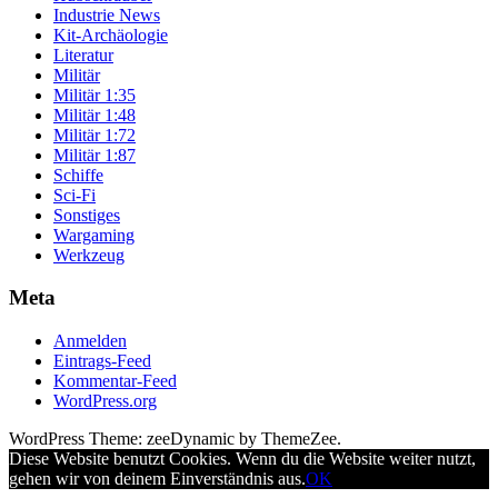
Industrie News
Kit-Archäologie
Literatur
Militär
Militär 1:35
Militär 1:48
Militär 1:72
Militär 1:87
Schiffe
Sci-Fi
Sonstiges
Wargaming
Werkzeug
Meta
Anmelden
Eintrags-Feed
Kommentar-Feed
WordPress.org
WordPress Theme: zeeDynamic by ThemeZee.
Diese Website benutzt Cookies. Wenn du die Website weiter nutzt,
gehen wir von deinem Einverständnis aus.
OK