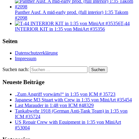
Panther Ausf. A mid-early prod. (full interior) 1:35 Takom
#2098
T-44
INTERIOR KIT in 1:35 von MiniArt #35356
Seiten
Datenschutzerklärung
Impressum
Suchen nach:
Suchen
Neueste Beiträge
„Zum Angriff vorwärts!“ in 1:35 von ICM # 35723
Japanese M3 Stuart with Crew in 1:35 von MiniArt #35454
Last Marauder in 1:48 von ICM #48329
Tankabwehr 1918 (German Anti-Tank Team) in 1:35 von
ICM #35724
US Repair Crew with Equipment in 1:35 von MiniArt
#53004