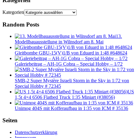
Kategorien
Kategorien
Random Posts
13.
Modellbauausstellung in Wilnsdorf am 8. Mai
Gleitbombe GBU-15(V)1/B von Eduard in 1:48 #648624
Galeriebeitrag – AH-1G Cobra – Special Hobby – 1/72
SMB-2 Super Mystère Israeli Storm in the Sky in 1:72 von
Special Hobby # 72345
US
1,5t 4×4 6506 Flatbed Truck 1:35 Miniart (#38056)
Unimog 404S mit Kofferaufbau in 1:35 von ICM # 35136
Seiten
Datenschutzerklärung
Impressum