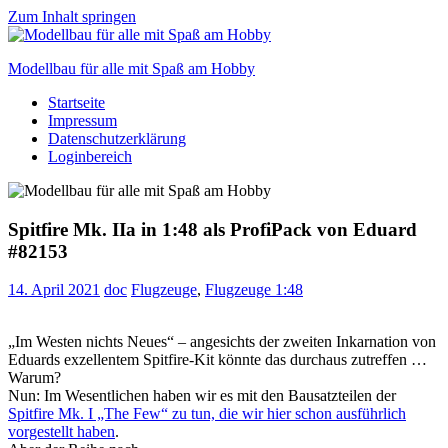
Zum Inhalt springen
Modellbau für alle mit Spaß am Hobby
Startseite
Scale
Impressum
modelling
Datenschutzerklärung
for
Loginbereich
everyone
to
enjoy
Spitfire Mk. IIa in 1:48 als ProfiPack von Eduard
#82153
14. April 2021
doc
Flugzeuge
,
Flugzeuge 1:48
„Im Westen nichts Neues“ – angesichts der zweiten Inkarnation von
Eduards exzellentem Spitfire-Kit könnte das durchaus zutreffen …
Warum?
Nun: Im Wesentlichen haben wir es mit den Bausatzteilen der
Spitfire Mk. I „The Few“ zu tun, die wir hier schon ausführlich
vorgestellt haben
.