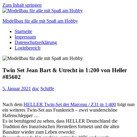
Zum Inhalt springen
Modellbau für alle mit Spaß am Hobby
Startseite
Scale
Impressum
modelling
Datenschutzerklärung
for
Loginbereich
everyone
to
enjoy
Twin Set Jean Bart & Utrecht in 1:200 von Heller
#85602
5. Januar 2021
doc
Schiffe
Nach dem
HELLER Twin-Set der Marceau / Z31 in 1:400
folgt nun
ein weiteres Twin-Set aus Frankreich – zwei wunderschöne
Hafenschlepper …
Es ist beruhigend zu sehen, dass HELLER Deutschland die
Tradition des französischen Herstellers fortsetzt und die alten
Bausätze wieder zum Leben erweckt: