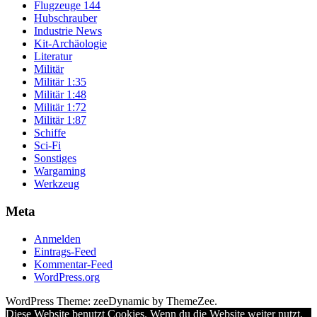
Flugzeuge 144
Hubschrauber
Industrie News
Kit-Archäologie
Literatur
Militär
Militär 1:35
Militär 1:48
Militär 1:72
Militär 1:87
Schiffe
Sci-Fi
Sonstiges
Wargaming
Werkzeug
Meta
Anmelden
Eintrags-Feed
Kommentar-Feed
WordPress.org
WordPress Theme: zeeDynamic by ThemeZee.
Diese Website benutzt Cookies. Wenn du die Website weiter nutzt,