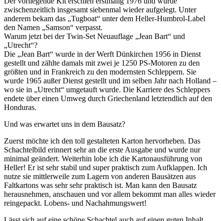
Der vorliegende Kit erschien erstmalig 1976 und wurde
zwischenzeitlich insgesamt siebenmal wieder aufgelegt. Unter
anderem bekam das „Tugboat“ unter dem Heller-Humbrol-Label
den Namen „Samson“ verpasst.
Warum jetzt bei der Twin-Set Neuauflage „Jean Bart“ und
„Utrecht“?
Die „Jean Bart“ wurde in der Werft Dünkirchen 1956 in Dienst
gestellt und zählte damals mit zwei je 1250 PS-Motoren zu den
größten und in Frankreich zu den modernsten Schleppern. Sie
wurde 1965 außer Dienst gestellt und im selben Jahr nach Holland –
wo sie in „Utrecht“ umgetauft wurde. Die Karriere des Schleppers
endete über einen Umweg durch Griechenland letztendlich auf den
Honduras.
Und was erwartet uns in dem Bausatz?
Zuerst möchte ich den toll gestalteten Karton hervorheben. Das
Schachtelbild erinnert sehr an die erste Ausgabe und wurde nur
minimal geändert. Weiterhin lobe ich die Kartonausführung von
Heller! Er ist sehr stabil und super praktisch zum Aufklappen. Ich
nutze sie mittlerweile zum Lagern von anderen Bausätzen aus
Faltkartons was sehr sehr praktisch ist. Man kann den Bausatz
herausnehmen, anschauen und vor allem bekommt man alles wieder
reingepackt. Lobens- und Nachahmungswert!
Lässt sich auf eine schöne Schachtel auch auf einen guten Inhalt