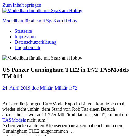
Zum Inhalt springen
Modellbau für alle mit Spaß am Hobby
Startseite
Scale
Impressum
modelling
Datenschutzerklärung
for
Loginbereich
everyone
to
enjoy
US Panzer Cunningham T1E2 in 1:72 TASModels
TM 014
24. April 2019
doc
Militär
,
Militär 1:72
Auf der diesjährigen EuroModelExpo in Lingen konnte ich mal
wieder nicht umhin, dem Stand von Rob Tas einen Besuch
abzustatten – wer auf 1:72er Militärminiaturen „steht“, kommt um
TASModels
nicht rum!
Neben vielen anderen Kleinserienbausätzen habe ich auch den
Cunningham T1E2 mitgenommen …