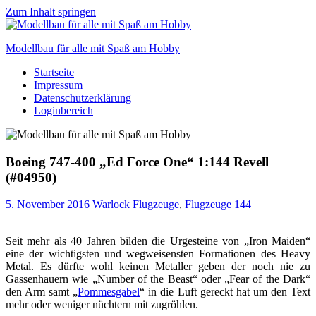
Zum Inhalt springen
Modellbau für alle mit Spaß am Hobby
Startseite
Scale
Impressum
modelling
Datenschutzerklärung
for
Loginbereich
everyone
to
enjoy
Boeing 747-400 „Ed Force One“ 1:144 Revell
(#04950)
5. November 2016
Warlock
Flugzeuge
,
Flugzeuge 144
Seit mehr als 40 Jahren bilden die Urgesteine von „Iron Maiden“
eine der wichtigsten und
wegweisensten
Formationen des Heavy
Metal. Es dürfte wohl keinen Metaller geben der noch nie zu
Gassenhauern wie „Number of the Beast“ oder „Fear of the Dark“
den Arm samt „
Pommesgabel
“ in die Luft gereckt hat um den Text
mehr oder weniger nüchtern mit zugröhlen.