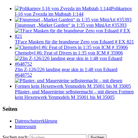
Polikarpov
I-16 von Zvezda im Maßstab 1:144
Figurenset „Market Garden“ in 1:35 von MiniArt #35393
TFace Masken für die brandneue Zero von Eduard # EX 821
Chernobyl #6: Feat of Divers in 1:35 von ICM # 35906
Zlin Z-126/226 landing gear skis in 1:48 von Eduard
#648752
Pflaster- und Mauersteine selbstgemacht – mit diesen Formen
kein Hexenwerk Yenmodels M 35001 bis M 35005
Seiten
Datenschutzerklärung
Impressum
Suchen nach:
Suchen