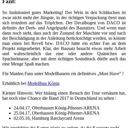
Fazit:
So funktioniert gutes Marketing! Der Wein in den Schläuchen ist
zwar nicht mehr der Jüngste, in der richtigen Verpackung freut man
sich trotzdem auf das Tröpfchen. Der Decalbogen von DACO ist
definitiv der Dreh- und Angelpunkt des Bausatzes. Und wenn man
dann noch sieht, dass auch der Zustand der Maschine vor und nach
der Beschädigung in der Anleitung berücksichtigt werden, so könnte
man einen bei Revell bzw. DACO hätte ein echter Fan an dem
Projekt mitgearbeitet. Klar, der Bausatz braucht etwas mehr Arbeit
und wahrscheinlich das eine oder andere Quäntchen an
Spachtelmasse, aber mit dem richtigen Soundtrack dürfte auch das
eine Menge Spaß machen.
Für Maiden Fans unter Modellbauern ein definitives „Must Have“ !
Erhältlich bei
Modellbau König
Kleiner Hinweis: Wer bislang einen Besuch der Tour versäumt hat,
hat noch eine Chance die Band 2017 in Deutschland zu sehen :
24.04.17, Oberhausen König-Pilsener-ARENA
25.04.17, Oberhausen König-Pilsener-ARENA
02.05.16, Hamburg Barclaycard Arena
Wir empfehlen die Karten zügig zu ordern, da die Konzerte recht