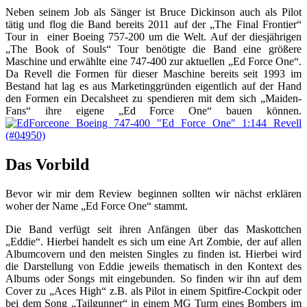
Neben seinem Job als Sänger ist Bruce Dickinson auch als Pilot
tätig und flog die Band bereits 2011 auf der „The Final Frontier“
Tour in einer Boeing 757-200 um die Welt. Auf der diesjährigen
„The Book of Souls“ Tour benötigte die Band eine größere
Maschine und erwählte eine 747-400 zur aktuellen „Ed Force One“.
Da Revell die Formen für dieser Maschine bereits seit 1993 im
Bestand hat lag es aus Marketinggründen eigentlich auf der Hand
den Formen ein Decalsheet zu spendieren mit dem sich „Maiden-
Fans“ ihre eigene „Ed Force One“ bauen können.
Das Vorbild
Bevor wir mir dem Review beginnen sollten wir nächst erklären
woher der Name „Ed Force One“ stammt.
Die Band verfügt seit ihren Anfängen über das Maskottchen
„Eddie“. Hierbei handelt es sich um eine Art Zombie, der auf allen
Albumcovern und den meisten Singles zu finden ist. Hierbei wird
die Darstellung von Eddie jeweils thematisch in den Kontext des
Albums oder Songs mit eingebunden. So finden wir ihn auf dem
Cover zu „Aces High“ z.B. als Pilot in einem Spitfire-Cockpit oder
bei dem Song „Tailgunner“ in einem MG Turm eines Bombers im