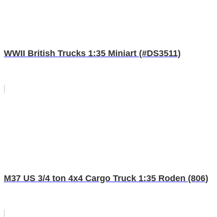
WWII British Trucks 1:35 Miniart (#DS3511)
M37 US 3/4 ton 4x4 Cargo Truck 1:35 Roden (806)