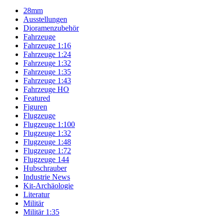
28mm
Ausstellungen
Dioramenzubehör
Fahrzeuge
Fahrzeuge 1:16
Fahrzeuge 1:24
Fahrzeuge 1:32
Fahrzeuge 1:35
Fahrzeuge 1:43
Fahrzeuge HO
Featured
Figuren
Flugzeuge
Flugzeuge 1:100
Flugzeuge 1:32
Flugzeuge 1:48
Flugzeuge 1:72
Flugzeuge 144
Hubschrauber
Industrie News
Kit-Archäologie
Literatur
Militär
Militär 1:35