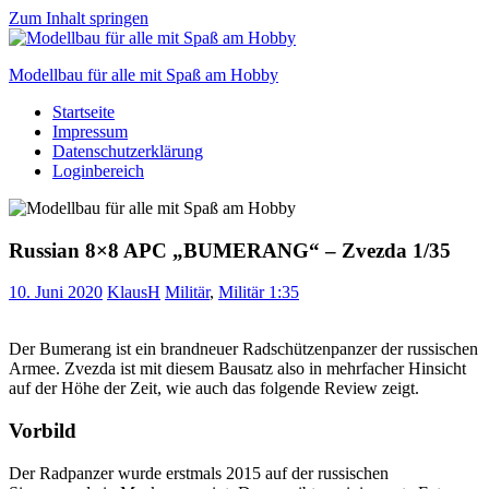
Zum Inhalt springen
Modellbau für alle mit Spaß am Hobby
Startseite
Scale
Impressum
modelling
Datenschutzerklärung
for
Loginbereich
everyone
to
enjoy
Russian 8×8 APC „BUMERANG“ – Zvezda 1/35
10. Juni 2020
KlausH
Militär
,
Militär 1:35
Der Bumerang ist ein brandneuer Radschützenpanzer der russischen
Armee. Zvezda ist mit diesem Bausatz also in mehrfacher Hinsicht
auf der Höhe der Zeit, wie auch das folgende Review zeigt.
Vorbild
Der Radpanzer wurde erstmals 2015 auf der russischen