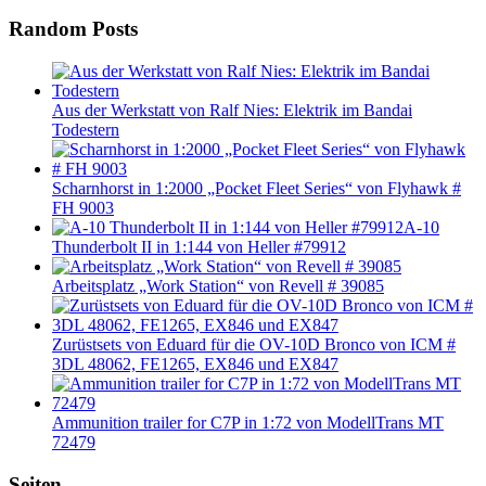
Random Posts
Aus der Werkstatt von Ralf Nies: Elektrik im Bandai
Todestern
Scharnhorst in 1:2000 „Pocket Fleet Series“ von Flyhawk #
FH 9003
A-10
Thunderbolt II in 1:144 von Heller #79912
Arbeitsplatz „Work Station“ von Revell # 39085
Zurüstsets von Eduard für die OV-10D Bronco von ICM #
3DL 48062, FE1265, EX846 und EX847
Ammunition trailer for C7P in 1:72 von ModellTrans MT
72479
Seiten