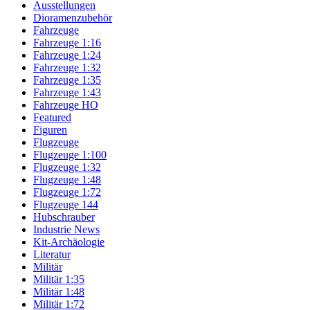
Ausstellungen
Dioramenzubehör
Fahrzeuge
Fahrzeuge 1:16
Fahrzeuge 1:24
Fahrzeuge 1:32
Fahrzeuge 1:35
Fahrzeuge 1:43
Fahrzeuge HO
Featured
Figuren
Flugzeuge
Flugzeuge 1:100
Flugzeuge 1:32
Flugzeuge 1:48
Flugzeuge 1:72
Flugzeuge 144
Hubschrauber
Industrie News
Kit-Archäologie
Literatur
Militär
Militär 1:35
Militär 1:48
Militär 1:72