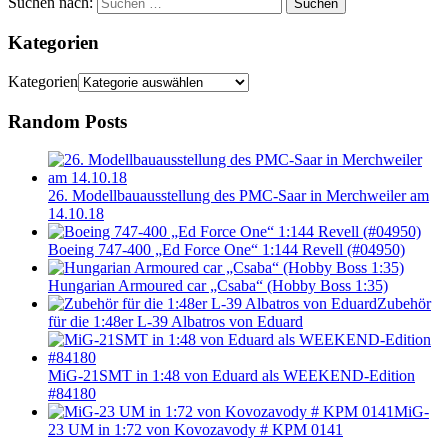
Suchen nach:
Suchen
Kategorien
Kategorien
Random Posts
26. Modellbauausstellung des PMC-Saar in Merchweiler am
14.10.18
Boeing 747-400 „Ed Force One“ 1:144 Revell (#04950)
Hungarian Armoured car „Csaba“ (Hobby Boss 1:35)
Zubehör
für die 1:48er L-39 Albatros von Eduard
MiG-21SMT in 1:48 von Eduard als WEEKEND-Edition
#84180
MiG-
23 UM in 1:72 von Kovozavody # KPM 0141