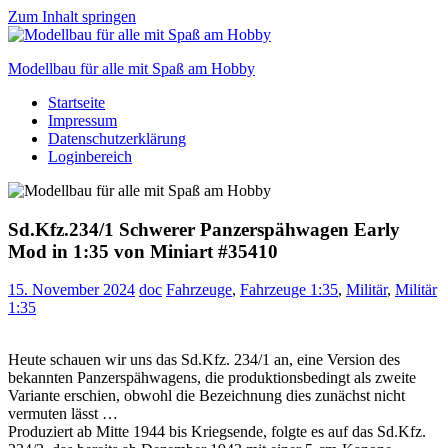
Zum Inhalt springen
Modellbau für alle mit Spaß am Hobby
Startseite
Scale
Impressum
modelling
Datenschutzerklärung
for
Loginbereich
everyone
to
enjoy
Sd.Kfz.234/1 Schwerer Panzerspähwagen Early
Mod in 1:35 von Miniart #35410
15. November 2024
doc
Fahrzeuge
,
Fahrzeuge 1:35
,
Militär
,
Militär
1:35
Heute schauen wir uns das Sd.Kfz. 234/1 an, eine Version des
bekannten Panzerspähwagens, die produktionsbedingt als zweite
Variante erschien, obwohl die Bezeichnung dies zunächst nicht
vermuten lässt …
Produziert ab Mitte 1944 bis Kriegsende, folgte es auf das Sd.Kfz.