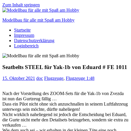
Zum Inhalt springen
Modellbau für alle mit Spaß am Hobby
Startseite
Scale
Impressum
modelling
Datenschutzerklärung
for
Loginbereich
everyone
to
enjoy
Seatbelts STEEL für Yak-1b von Eduard # FE 1011
15. Oktober 2021
doc
Flugzeuge
,
Flugzeuge 1:48
Nach der Vorstellung des ZOOM-Sets für die Yak-1b von Zvezda
ist nun das Gurtzeug fällig …
Dass ein Pilot nicht ohne sich anzuschnallen in seinem Luftfahrzeug
unterwegs sein möchte, dürfte naheliegen!
Nicht wirklich naheliegend ist jedoch die Entscheidung bei Eduard,
die Gurte nicht mehr den Detailsets beizugeben, sondern sie extra zu
verkaufen …
Wie dem auch sei – wir erhalten in der kleinen Tüte eine noch